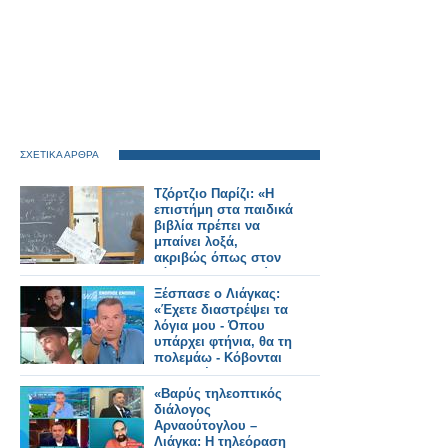
ΣΧΕΤΙΚΑ ΑΡΘΡΑ
Τζόρτζιο Παρίζι: «Η
επιστήμη στα παιδικά
βιβλία πρέπει να
μπαίνει λοξά,
ακριβώς όπως στον
κόσμο των παιδιών»
Ξέσπασε ο Λιάγκας:
«Έχετε διαστρέψει τα
λόγια μου - Όπου
υπάρχει φτήνια, θα τη
πολεμάω - Κόβονται
εκπομπές και δεν
αντικαθίστανται
«Βαρύς τηλεοπτικός
διάλογος
Αρναούτογλου –
Λιάγκα: Η τηλεόραση