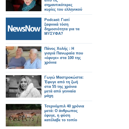
από τις
σημαντικότερες
κυρίες του ελληνικού
θεάτρου, τηλεόρασης
και κινηματογράφου
Podcast: Γιατί
ξαφνικά τόση
δημοσιότητα για τα
ΜΥΣΥΦΑ?
Πάνος Χολής : Η
γιαγιά Πανωραία που
«έφυγε» στα 100 της
χρόνια
Γωγώ Μαστροκώστα:
Έφυγε από τη ζωή
στα 55 της χρόνια
μετά από γενναία
μάχη
Τσερνόμπιλ 40 χρόνια
μετά: Ο άνθρωπος
έφυγε, η φύση
κατέλαβε το τοπίο