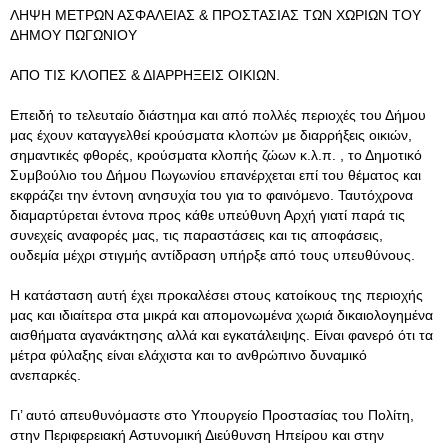
ΛΗΨΗ ΜΕΤΡΩΝ ΑΣΦΑΛΕΙΑΣ & ΠΡΟΣΤΑΣΙΑΣ ΤΩΝ ΧΩΡΙΩΝ ΤΟΥ
ΔΗΜΟΥ ΠΩΓΩΝΙΟΥ
ΑΠΟ ΤΙΣ ΚΛΟΠΕΣ & ΔΙΑΡΡΗΞΕΙΣ ΟΙΚΙΩΝ.
Επειδή το τελευταίο διάστημα και από πολλές περιοχές του Δήμου
μας έχουν καταγγελθεί κρούσματα κλοπών με διαρρήξεις οικιών,
σημαντικές φθορές, κρούσματα κλοπής ζώων κ.λ.π. , το Δημοτικό
Συμβούλιο του Δήμου Πωγωνίου επανέρχεται επί του θέματος και
εκφράζει την έντονη ανησυχία του για το φαινόμενο. Ταυτόχρονα
διαμαρτύρεται έντονα προς κάθε υπεύθυνη Αρχή γιατί παρά τις
συνεχείς αναφορές μας, τις παραστάσεις και τις αποφάσεις,
ουδεμία μέχρι στιγμής αντίδραση υπήρξε από τους υπευθύνους.
Η κατάσταση αυτή έχει προκαλέσει στους κατοίκους της περιοχής
μας και ιδιαίτερα στα μικρά και απομονωμένα χωριά δικαιολογημένα
αισθήματα αγανάκτησης αλλά και εγκατάλειψης. Είναι φανερό ότι τα
μέτρα φύλαξης είναι ελάχιστα και το ανθρώπινο δυναμικό
ανεπαρκές.
Γι’ αυτό απευθυνόμαστε στο Υπουργείο Προστασίας του Πολίτη,
στην Περιφερειακή Αστυνομική Διεύθυνση Ηπείρου και στην