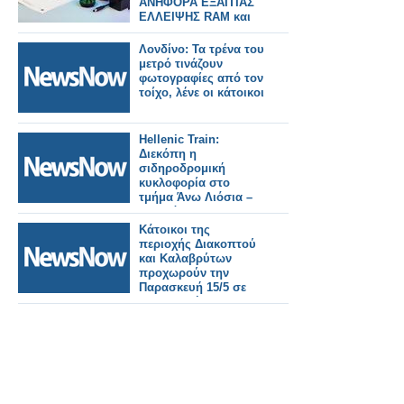
ΑΝΗΦΟΡΑ ΕΞΑΙΤΙΑΣ
ΕΛΛΕΙΨΗΣ RAM και
chip
Λονδίνο: Τα τρένα του
μετρό τινάζουν
φωτογραφίες από τον
τοίχο, λένε οι κάτοικοι
Hellenic Train:
Διεκόπη η
σιδηροδρομική
κυκλοφορία στο
τμήμα Άνω Λιόσια –
Ασπρόπυργος
εξαιτίας πυρκαγιάς.
Κάτοικοι της
περιοχής Διακοπτού
και Καλαβρύτων
προχωρούν την
Παρασκευή 15/5 σε
συλλαλητήριο για τον
Οδοντωτό
σιδηρόδρομο.