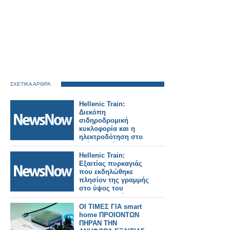
ΣΧΕΤΙΚΑ ΑΡΘΡΑ
Hellenic Train:
Διεκόπη
σιδηροδρομική
κυκλοφορία και η
ηλεκτροδότηση στο
τμήμα Οινόη –
Χαλκίδα, εξαιτίας
Hellenic Train:
πυρκαγιάς.
Εξαιτίας πυρκαγιάς
που εκδηλώθηκε
πλησίον της γραμμής
στο ύψος του
Ευαγγελισμού
διακόπηκε η
ΟΙ ΤΙΜΕΣ ΓΙΑ smart
κυκλοφορία.
home ΠΡΟΙΟΝΤΩΝ
ΠΗΡΑΝ ΤΗΝ