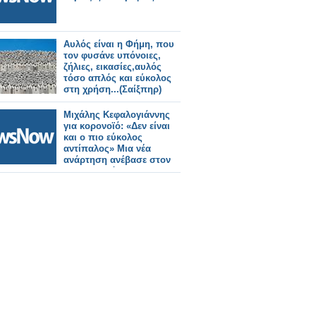
Αυλός είναι η Φήμη, που
τον φυσάνε υπόνοιες,
ζήλιες, εικασίες,αυλός
τόσο απλός και εύκολος
στη χρήση...(Σαίξπηρ)
Μιχάλης Κεφαλογιάννης
για κορονοϊό: «Δεν είναι
και ο πιο εύκολος
αντίπαλος» Μια νέα
ανάρτηση ανέβασε στον
προσωπικό του
λογαριασμό στα social
media ο Μιχάλης
Κεφαλογιάννης. Ο
παρουσιαστής της
εκπομπής «Οδηγός καλής
ζωής» του Alpha,νοσεί
από κορονοϊό. «Με τόσα
κρασιά ελπίζω να μεθύσω
τον κορονοϊ