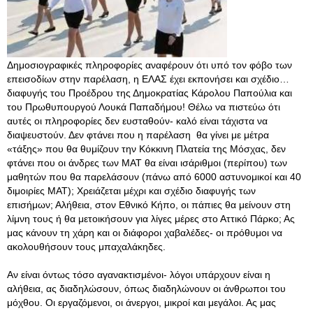
Δημοσιογραφικές πληροφορίες αναφέρουν ότι υπό τον φόβο των
επεισοδίων στην παρέλαση, η ΕΛΑΣ έχει εκπονήσει και σχέδιο…
διαφυγής του Προέδρου της Δημοκρατίας Κάρολου Παπούλια και
του Πρωθυπουργού Λουκά Παπαδήμου! Θέλω να πιστεύω ότι
αυτές οι πληροφορίες δεν ευσταθούν- καλό είναι τάχιστα να
διαψευστούν. Δεν φτάνει που η παρέλαση θα γίνει με μέτρα
«τάξης» που θα θυμίζουν την Κόκκινη Πλατεία της Μόσχας, δεν
φτάνει που οι άνδρες των ΜΑΤ θα είναι ισάριθμοι (περίπου) των
μαθητών που θα παρελάσουν (πάνω από 6000 αστυνομικοί και 40
διμοιρίες ΜΑΤ); Χρειάζεται μέχρι και σχέδιο διαφυγής των
επισήμων; Αλήθεια, στον Εθνικό Κήπο, οι πάπιες θα μείνουν στη
λίμνη τους ή θα μετοικήσουν για λίγες μέρες στο Αττικό Πάρκο; Ας
μας κάνουν τη χάρη και οι διάφοροι χαβαλέδες- οι πρόθυμοι να
ακολουθήσουν τους μπαχαλάκηδες.
Αν είναι όντως τόσο αγανακτισμένοι- λόγοι υπάρχουν είναι η
αλήθεια, ας διαδηλώσουν, όπως διαδηλώνουν οι άνθρωποι του
μόχθου
. Οι εργαζόμενοι, οι άνεργοι, μικροί και μεγάλοι. Ας μας