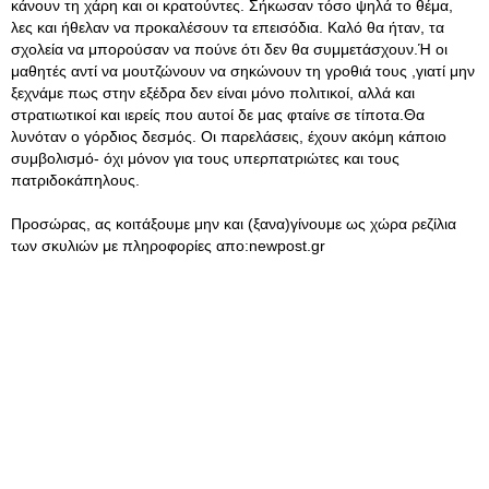
κάνουν τη χάρη και οι κρατούντες. Σήκωσαν τόσο ψηλά το θέμα,
λες και ήθελαν να προκαλέσουν τα επεισόδια. Καλό θα ήταν, τα
σχολεία να μπορούσαν να πούνε ότι δεν θα συμμετάσχουν.Ή οι
μαθητές αντί να μουτζώνουν να σηκώνουν τη γροθιά τους ,γιατί μην
ξεχνάμε πως στην εξέδρα δεν είναι μόνο πολιτικοί, αλλά και
στρατιωτικοί και ιερείς που αυτοί δε μας φταίνε σε τίποτα.Θα
λυνόταν ο γόρδιος δεσμός. Οι παρελάσεις, έχουν ακόμη κάποιο
συμβολισμό- όχι μόνον για τους υπερπατριώτες και τους
πατριδοκάπηλους.
Προσώρας, ας κοιτάξουμε μην και (ξανα)γίνουμε ως χώρα ρεζίλια
των σκυλιών με πληροφορίες απο:newpost.gr