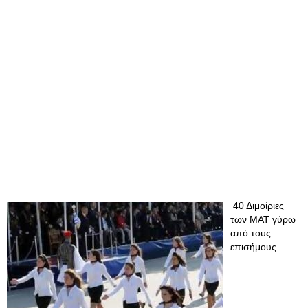
40 Διμοίριες
των ΜΑΤ γύρω
από τους
επισήμους.