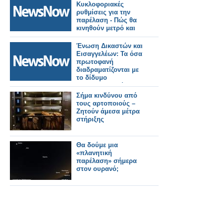
Κυκλοφοριακές
ρυθμίσεις για την
παρέλαση - Πώς θα
κινηθούν μετρό και
τραμ.
Ένωση Δικαστών και
Εισαγγελέων: Τα όσα
πρωτοφανή
διαδραματίζονται με
το δίδυμο
Κωνσταντοπούλου-
Καρυστιανού
Σήμα κινδύνου από
θυμίζουν σκηνές
τους αρτοποιούς –
άγριας Δύσης
Ζητούν άμεσα μέτρα
στήριξης
Θα δούμε μια
«πλανητική
παρέλαση» σήμερα
στον ουρανό;