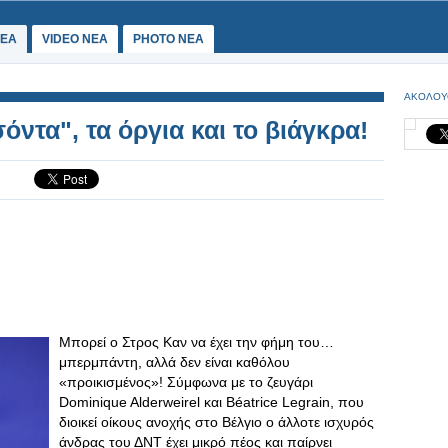
ΕΑ
VIDEO NEA
PHOTO NEA
ΑΚΟΛΟΥ
όντα", τα όργια και το βιάγκρα!
Μπορεί ο Στρος Καν να έχει την φήμη του…
μπερμπάντη, αλλά δεν είναι καθόλου
«προικισμένος»! Σύμφωνα με το ζευγάρι
Dominique Alderweirel και Béatrice Legrain, που
διοικεί οίκους ανοχής στο Βέλγιο ο άλλοτε ισχυρός
άνδρας του ΔΝΤ έχει μικρό πέος και παίρνει