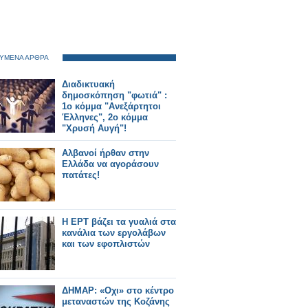
ΥΜΕΝΑ ΑΡΘΡΑ
Διαδικτυακή
δημοσκόπηση "φωτιά" :
1ο κόμμα "Ανεξάρτητοι
Έλληνες", 2ο κόμμα
"Χρυσή Αυγή"!
Αλβανοί ήρθαν στην
Ελλάδα να αγοράσουν
πατάτες!
Η ΕΡΤ βάζει τα γυαλιά στα
κανάλια των εργολάβων
και των εφοπλιστών
ΔΗΜΑΡ: «Οχι» στο κέντρο
μεταναστών της Κοζάνης