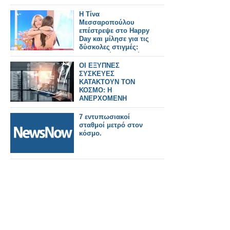
Η Τίνα
Μεσσαροπούλου
επέστρεψε στο Happy
Day και μίλησε για τις
δύσκολες στιγμές:
«Δεν το εύχομαι ούτε
στον χειρότερο εχθρό
ΟΙ ΕΞΥΠΝΕΣ
μου»
ΣΥΣΚΕΥΕΣ
ΚΑΤΑΚΤΟΥΝ ΤΟΝ
ΚΟΣΜΟ: Η
ΑΝΕΡΧΟΜΕΝΗ
ΔΥΝΑΜΗ ΤΟΥ IoT
7 εντυπωσιακοί
σταθμοί μετρό στον
κόσμο.