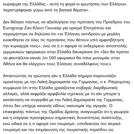
κυριαρχία της Ελλάδας - αυτή τη φορά οι ερωτήσεις των Ελλήνων
περιστράφηκαν γύρω από τα βασικά θέματα».
Δεν θέλησε πάντως να αξιολογήσει την πρόταση του Προέδρου του
Eurogroup Ζαν-Κλοντ Γιουνκέρ για ορισμό Επιτρόπου και
περιορίστηκε να δηλώσει ότι «οι Έλληνες αντιδρούν με μεγάλη
ευαισθησία σε όλες τις προτάσεις που θέτουν υπό αμφισβήτηση
την κυριαρχία τους», ενώ σε ό,τι αφορά το ενδεχόμενο αποστολής
γερμανικών εφοριακών στην Ελλάδα διευκρίνισε ότι «δεν θα πρέπει
να φαντάζεται κανείς ότι 160 εφοριακοί θα πάνε μονομιάς στην
Αθήνα και θα ελέγχουν τους Έλληνες συναδέλφους τους».
Απαντώντας σε ερώτηση εάν η Ελλάδα σήμερα παρουσιάζει
ομοιότητες με την Λαϊκή Δημοκρατία της Γερμανίας, ο κ. Ράιχενμπαχ
συμφωνεί ότι στην Ελλάδα χρειάζονται σοβαρές διαρθρωτικές
αλλαγές, αλλά εκφράζει αμφιβολία σχετικώς με το εάν μπορεί η
κατάσταση να συγκριθεί με την Λαϊκή Δημοκρατία της Γερμανίας,
όπου δεν υπήρχε κανενός είδους οικονομία της αγοράς. Ο
επικεφαλής πάντως της Ομάδας Δράσης αναγνωρίζει ότι η γεωργία
και η ενέργεια προσφέρουν σημαντικές δυνατότητες ανάπτυξης,
ενώ ειδικά σε ό,τι αφορά τον τουρισμό, υποδεικνύει τον ιατρικό
τουρισμό και την επιμήκυνση της τουριστικής περιόδου ως