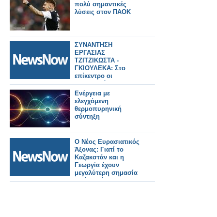
Επαγγελματικές
πολύ σημαντικές
Προοπτικές
λύσεις στον ΠΑΟΚ
ΣΥΝΑΝΤΗΣΗ
ΕΡΓΑΣΙΑΣ
ΤΖΙΤΖΙΚΩΣΤΑ -
ΓΚΙΟΥΛΕΚΑ: Στο
επίκεντρο οι
προτεραιότητες της
ΕΕ για τα μεγάλα έργα
Ενέργεια με
υποδομών και
ελεγχόμενη
μεταφορών, τον
θερμοπυρηνική
τουρισμό και ο
σύντηξη
κομβικός ρόλος της
Βόρειας Ελλάδας
Ο Νέος Ευρασιατικός
Άξονας: Γιατί το
Καζακστάν και η
Γεωργία έχουν
μεγαλύτερη σημασία
από ποτέ.