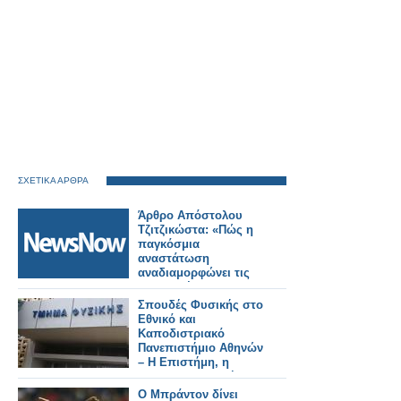
ΣΧΕΤΙΚΑ ΑΡΘΡΑ
Άρθρο Απόστολου
Τζιτζικώστα: «Πώς η
παγκόσμια
αναστάτωση
αναδιαμορφώνει τις
μεταφορές και τον
τουρισμό»
Σπουδές Φυσικής στο
Εθνικό και
Καποδιστριακό
Πανεπιστήμιο Αθηνών
– Η Επιστήμη, η
Έρευνα, η Διεθνής
Αναγνώριση, οι
Ο Μπράντον δίνει