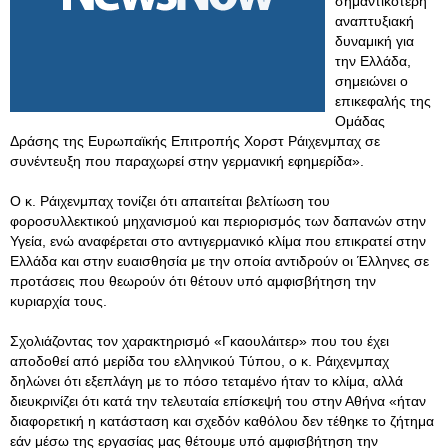
σημαντικότερη
αναπτυξιακή
δυναμική για
την Ελλάδα,
σημειώνει ο
επικεφαλής της
Ομάδας
Δράσης της Ευρωπαϊκής Επιτροπής Χορστ Ράιχενμπαχ σε
συνέντευξη που παραχωρεί στην γερμανική εφημερίδα».
Ο κ. Ράιχενμπαχ τονίζει ότι απαιτείται βελτίωση του
φοροσυλλεκτικού μηχανισμού και περιορισμός των δαπανών στην
Υγεία, ενώ αναφέρεται στο αντιγερμανικό κλίμα που επικρατεί στην
Ελλάδα και στην ευαισθησία με την οποία αντιδρούν οι Έλληνες σε
προτάσεις που θεωρούν ότι θέτουν υπό αμφισβήτηση την
κυριαρχία τους.
Σχολιάζοντας τον χαρακτηρισμό «Γκαουλάιτερ» που του έχει
αποδοθεί από μερίδα του ελληνικού Τύπου, ο κ. Ράιχενμπαχ
δηλώνει ότι εξεπλάγη με το πόσο τεταμένο ήταν το κλίμα, αλλά
διευκρινίζει ότι κατά την τελευταία επίσκεψή του στην Αθήνα «ήταν
διαφορετική η κατάσταση και σχεδόν καθόλου δεν τέθηκε το ζήτημα
εάν μέσω της εργασίας μας θέτουμε υπό αμφισβήτηση την