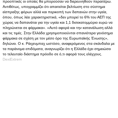
προοπτικές οι οποίες θα μπορούσαν να διερευνηθούν περαιτέρω.
Αντιθέτως, υπογραμμίζει ότι απαιτείται βελτίωση στο σύστημα
είσπραξης φόρων αλλά και περικοπή των δαπανών στην υγεία,
όπου, όπως λέει χαρακτηριστικά, «δεν μπορεί το 6% του ΑΕΠ της
χώρας να δαπανάται για την υγεία και 1,1 δισεκατομμύριο ευρώ να
πληρώνεται σε φάρμακα». «Αυτό αφορά και την κατανάλωση αλλά
και τις τιμές. Στην Ελλάδα χρησιμοποιούνται σπανιότερα γενόσημα
φάρμακα σε σχέση με τον μέσο όρο της Ευρωπαϊκής Ένωσης»,
δηλώνει. Ο κ. Ράιχενμπαχ ωστόσο, αναφερόμενος στα σκάνδαλα με
τα παράνομα επιδόματα, αναγνωρίζει ότι η Ελλάδα έχει σημειώσει
το τελευταίο διάστημα πρόοδο σε ό,τι αφορά τους ελέγχους.
DexiExtrem