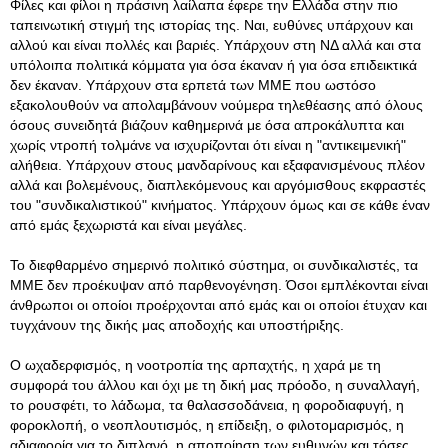
Φίλες και φίλοι η πράσινη λαίλαπα έφερε την Ελλάδα στην πιο
ταπεινωτική στιγμή της ιστορίας της. Ναι, ευθύνες υπάρχουν και
αλλού και είναι πολλές και βαριές. Υπάρχουν στη ΝΔ αλλά και στα
υπόλοιπα πολιτικά κόμματα για όσα έκαναν ή για όσα επιδεικτικά
δεν έκαναν. Υπάρχουν στα ερπετά των ΜΜΕ που ωστόσο
εξακολουθούν να απολαμβάνουν νούμερα τηλεθέασης από όλους
όσους συνειδητά βιάζουν καθημερινά με όσα απροκάλυπτα και
χωρίς ντροπή τολμάνε να ισχυρίζονται ότι είναι η "αντικειμενική"
αλήθεια. Υπάρχουν στους μανδαρίνους και εξαφανισμένους πλέον
αλλά και βολεμένους, διαπλεκόμενους και αργόμισθους εκφραστές
του "συνδικαλιστικού" κινήματος. Υπάρχουν όμως και σε κάθε έναν
από εμάς ξεχωριστά και είναι μεγάλες.
Το διεφθαρμένο σημερινό πολιτικό σύστημα, οι συνδικαλιστές, τα
ΜΜΕ δεν προέκυψαν από παρθενογένηση. Όσοι εμπλέκονται είναι
άνθρωποι οι οποίοι προέρχονται από εμάς και οι οποίοι έτυχαν και
τυγχάνουν της δικής μας αποδοχής και υποστήριξης.
Ο ωχαδερφισμός, η νοοτροπία της αρπαχτής, η χαρά με τη
συμφορά του άλλου και όχι με τη δική μας πρόοδο, η συναλλαγή,
το ρουσφέτι, το λάδωμα, τα θαλασσοδάνεια, η φοροδιαφυγή, η
φοροκλοπή, ο νεοπλουτισμός, η επίδειξη, ο φιλοτομαρισμός, η
αδιαφορία για το διπλανό, η αποποίηση των ευθυνών και τόσες