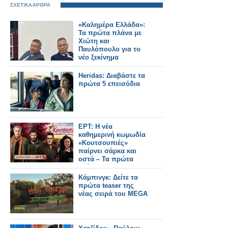
ΣΧΕΤΙΚΑ ΑΡΘΡΑ
«Καλημέρα Ελλάδα»:
Τα πρώτα πλάνα με
Χιώτη και
Παυλόπουλο για το
νέο ξεκίνημα
Heridas: Διαβάστε τα
πρώτα 5 επεισόδια
ΕΡΤ: Η νέα
καθημερινή κωμωδία
«Κουτσουπιές»
παίρνει σάρκα και
οστά – Τα πρώτα
ονόματα του καστ
Κάμπινγκ: Δείτε τα
πρώτα teaser της
νέας σειρά του MEGA