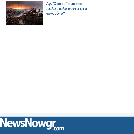
Αγ. Όροc: "είμαστε
πολύ-πολύ κοντά στα
γεγονότα"