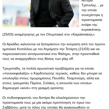
Αστέρα
Τρίπολης... με
την οποία
συνεχίστηκε η
προετοιμασία
ενόψει της
κυριακάτικης
(25/03) αναμέτρησης με τον Ολυμπιακό στο «Καραϊσκάκης».
Οι Αρκάδες καλούνται να ξεπεράσουν την κούραση από τον πρώτο
ημιτελικό Κυπέλλου με τον Ατρόμητο την Τετάρτη (21/03) και να
παρουσιαστούν ανταγωνιστικοί στο Φάληρο, στην προσπάθειά
τους να αναρριχηθούν στις θέσεις των play off.
Τροχοπέδη, τα πολλά αγωνιστικά προβλήματα για τα οποία
«πονοκεφαλιάζει» ο Καρδιτσιώτης τεχνικός, καθώς δεν μπορεί να
υπολογίζει στους τιμωρημένους Πουλίδο, Τσαμπούρη, αλλά και
στους τραυματίες Περόνε, Σολάκη, η απουσία των οποίων
δημιουργεί «κενό» στη γραμμή κρούσης.
Οι ποδοσφαιριστές του Αστέρα θα ολοκληρώσουν την
προετοιμασία τους με μία ακόμα προπόνηση το πρωί του
Σαββάτου, μετά το τέλος της οποίας θα ανακοινωθούν οι