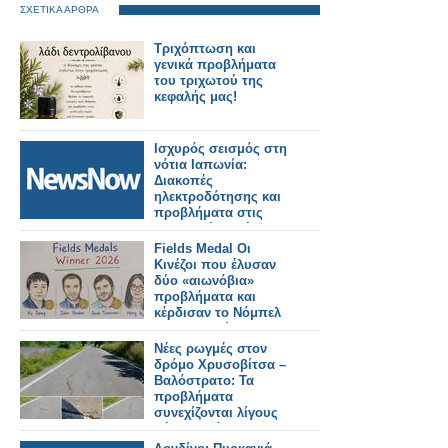
ΣΧΕΤΙΚΑ ΑΡΘΡΑ
Τριχόπτωση και
γενικά προβλήματα
του τριχωτού της
κεφαλής μας!
Ισχυρός σεισμός στη
νότια Ιαπωνία:
Διακοπές
ηλεκτροδότησης και
προβλήματα στις
μεταφορές. Τρένο
εκτροχιάστηκε.
Fields Medal Οι
Κινέζοι που έλυσαν
δύο «αιωνόβια»
προβλήματα και
κέρδισαν το Νόμπελ
Μαθηματικών
Νέες ρωγμές στον
δρόμο Χρυσοβίτσα –
Βαλόστρατο: Τα
προβλήματα
συνεχίζονται λίγους
μήνες μετά την
ασφαλτόστρωση