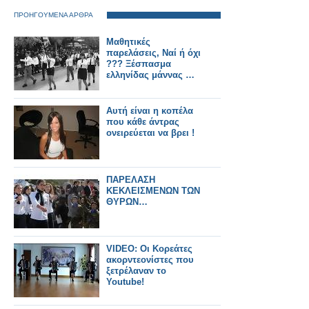
ΠΡΟΗΓΟΥΜΕΝΑ ΑΡΘΡΑ
Mαθητικές
παρελάσεις, Ναί ή όχι
??? Ξέσπασμα
ελληνίδας μάννας …
Αυτή είναι η κοπέλα
που κάθε άντρας
ονειρεύεται να βρει !
ΠΑΡΕΛΑΣΗ
ΚΕΚΛΕΙΣΜΕΝΩΝ ΤΩΝ
ΘΥΡΩΝ…
VIDEO: Οι Κορεάτες
ακορντεονίστες που
ξετρέλαναν το
Youtube!