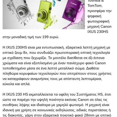
Toshiba &
TomTom,
προσφέρει την
ψηφιακή
φωτογραφική
μηχανή Canon
IXUS 230HS
στην μοναδική τιμή των 199 ευρώ.
H IXUS 230HS είναι μια εντυπωσιακή, εξαιρετικά λεπτή μηχανή με
οπτικό ζουμ 8x, που συνδυάζει πρωτοποριακή οπτική τεχνολογία
με σχεδίαση που ξεχωρίζει. Το μοντέλο διατίθεται σε έξι έντονα
χρώματα και είναι εξοπλισμένο με έναν πανίσχυρο φακό Canon
τοποθετημένο μέσα σε ένα λεπτό μεταλλικό σώμα. Διαθέτει
πληθώρα κορυφαίων τεχνολογιών που επιτρέπουν στους χρήστες
να καταγράφουν αναμνήσεις τους με απίστευτη λεπτομέρεια,
εύκολα και απλά.
Η IXUS 230 HS εκμεταλλεύεται τα οφέλη του Συστήματος HS, έτσι
ώστε να παρέχει την υψηλή ποιότητα εικόνας Canon σε όλες τις
συνθήκες λήψης και ιδιαίτερα με χαμηλό φωτισμό. Η μηχανή είναι
ιδανική για χρήση σε κοινωνικές εκδηλώσεις, ειδικές περιστάσεις ή
τις διακοπές, χάρη στον εξαιρετικά ποιοτικό φακό 28mm με οπτικό