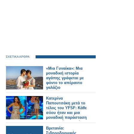
ΣΧΕΤΙΚΑ ΑΡΘΡΑ
«Μια Γυναίκα»: Μια
μοναδική ιστορία
αγάπης γράφεται με
φόντο το απέραντο
γαλάζιο
Κατερίνα
Παπουτσάκη μετά το
τέλος του YFSF: Κάθε
σόου ήταν και μια
μοναδική παράσταση
που ξεχείλιζε ταλέντο
Βρετανία:
Σιδηροδρομικός