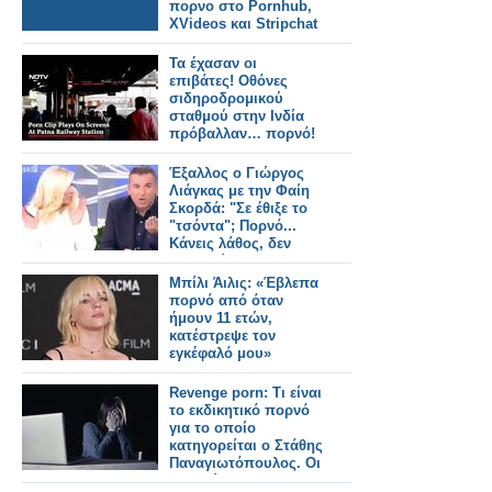
πορνο στο Pornhub,
XVideos και Stripchat
Τα έχασαν οι
επιβάτες! Οθόνες
σιδηροδρομικού
σταθμού στην Ινδία
πρόβαλλαν… πορνό!
Έξαλλος ο Γιώργος
Λιάγκας με την Φαίη
Σκορδά: "Σε έθιξε το
"τσόντα"; Πορνό...
Κάνεις λάθος, δεν
ενημερώθηκες".
Μπίλι Άιλις: «Έβλεπα
πορνό από όταν
ήμουν 11 ετών,
κατέστρεψε τον
εγκέφαλό μου»
Revenge porn: Τι είναι
το εκδικητικό πορνό
για το οποίο
κατηγορείται ο Στάθης
Παναγιωτόπουλος. Οι
επιπτώσεις στα