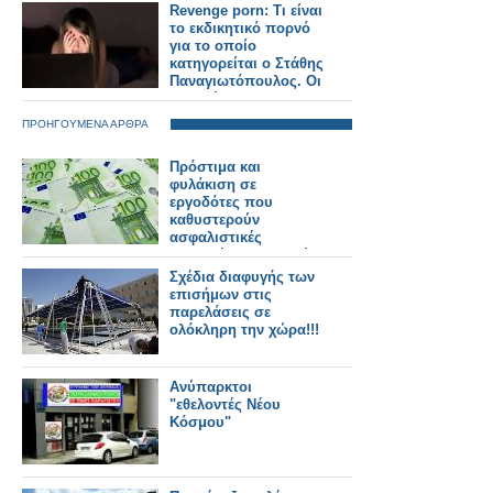
θύματα
Revenge porn: Τι είναι
το εκδικητικό πορνό
για το οποίο
κατηγορείται ο Στάθης
Παναγιωτόπουλος. Οι
επιπτώσεις στα
θύματα
ΠΡΟΗΓΟΥΜΕΝΑ ΑΡΘΡΑ
Πρόστιμα και
φυλάκιση σε
εργοδότες που
καθυστερούν
ασφαλιστικές
εισφορές και μισθούς
Σχέδια διαφυγής των
επισήμων στις
παρελάσεις σε
ολόκληρη την χώρα!!!
Ανύπαρκτοι
"εθελοντές Νέου
Κόσμου"