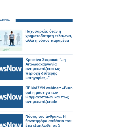
 ΑΡΘΡΑ
Παχυσαρκία: όταν η
χρηματοδότηση τελειώνει,
αλλά η νόσος παραμένει
Χριστίνα Σταρακά: "..η
Αιτωλοακαρνανία
αντιμετωπίζεται ως
περιοχή δεύτερης
κατηγορίας.."
ΠΕΙΦΑΣΥΝ webinar: «Burn
out η μάστιγα των
Φαρμακοποιών και πως
αντιμετωπίζεται!»
Νόσος του άνθρακα: H
θανατηφόρα ασθένεια που
έχει εξαπλωθεί σε 5