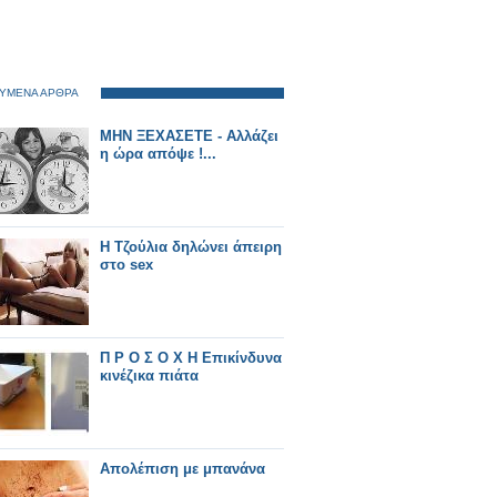
ΥΜΕΝΑ ΑΡΘΡΑ
ΜΗΝ ΞΕΧΑΣΕΤΕ - Αλλάζει
η ώρα απόψε !...
Η Τζούλια δηλώνει άπειρη
στο sex
Π Ρ Ο Σ Ο Χ Η Επικίνδυνα
κινέζικα πιάτα
Απολέπιση με μπανάνα