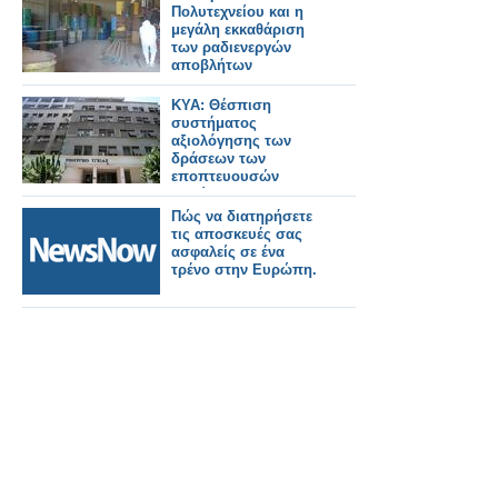
Πολυτεχνείου και η
μεγάλη εκκαθάριση
των ραδιενεργών
αποβλήτων
ΚΥΑ: Θέσπιση
συστήματος
αξιολόγησης των
δράσεων των
εποπτευουσών
αρχών του
Υπουργείου Υγείας
Πώς να διατηρήσετε
τις αποσκευές σας
ασφαλείς σε ένα
τρένο στην Ευρώπη.