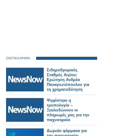
ΣΧΕΤΙΚΑ ΑΡΘΡΑ
Σιδηροδρομικός
Σταθμός Αιγίου:
Ερώτηση Ανδρέα
Παναγιωτόπουλου για
τη χρηματοδότηση
των
απαλλοτριώσεων.
Ψηφίστηκε η
τροπολογία –
Ξεκλειδώνουν οι
πληρωμές μας για την
παχυσαρκία
Δωρεάν φάρμακα για
την παχυσαρκία: