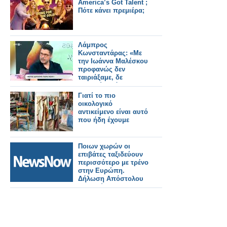
America’s Got Talent ;
Πότε κάνει πρεμιέρα;
Λάμπρος
Κωνσταντάρας: «Με
την Ιωάννα Μαλέσκου
προφανώς δεν
ταιριάξαμε, δε
μετανιώνω όμως για
την επιλογή που
Γιατί το πιο
έκανα»
οικολογικό
αντικείμενο είναι αυτό
που ήδη έχουμε
Ποιων χωρών οι
επιβάτες ταξιδεύουν
περισσότερο με τρένο
στην Ευρώπη.
Δήλωση Απόστολου
Τζιτζικώστα.