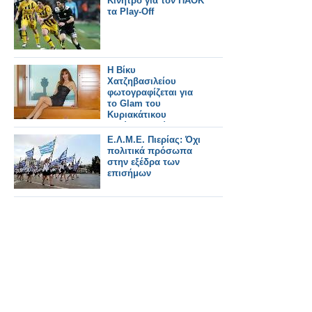
Κίνητρο για τον ΠΑΟΚ
τα Play-Off
H Bίκυ
Χατζηβασιλείου
φωτογραφίζεται για
το Glam του
Κυριακάτικου
Ελεύθερου Τύπου
από τον Θωμά
Ε.Λ.Μ.Ε. Πιερίας: Όχι
Χρυσοχοΐδη
πολιτικά πρόσωπα
στην εξέδρα των
επισήμων