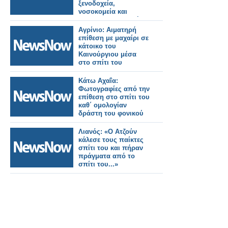
ξενοδοχεία,
νοσοκομεία και
Airbnb στην Αττική:
Πώς μεταφέρεται το
Αγρίνιο: Αιματηρή
έντομο από σπίτι σε
επίθεση με μαχαίρι σε
σπίτι (video)
κάτοικο του
Καινούργιου μέσα
στο σπίτι του
Κάτω Αχαΐα:
Φωτογραφίες από την
επίθεση στο σπίτι του
καθ΄ ομολογίαν
δράστη του φονικού
Λιανός: «Ο Ατζούν
κάλεσε τους παίκτες
σπίτι του και πήραν
πράγματα από το
σπίτι του...»