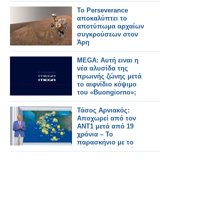
ελληνικής τηλεόρασης
- Δείτε το τρέιλερ
Το Perseverance
αποκαλύπτει το
αποτύπωμα αρχαίων
συγκρούσεων στον
Άρη
MEGA: Αυτή ειναι η
νέα αλυσίδα της
πρωινής ζώνης μετά
το αιφνίδιο κόψιμο
του «Buongiorno»;
Τάσος Αρνιακός:
Αποχωρεί από τον
ΑΝΤ1 μετά από 19
χρόνια – Το
παρασκήνιο με το
πάρτι που δεν πήγε
ποτέ