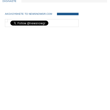
ΣΧΟΛΙΑΣΤΕ
ΑΚΟΛΟΥΘΗΣΤΕ ΤΟ NEWSNOWGR.COM