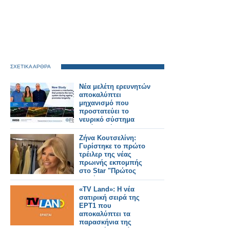
ΣΧΕΤΙΚΑ ΑΡΘΡΑ
Νέα μελέτη ερευνητών
αποκαλύπτει
μηχανισμό που
προστατεύει το
νευρικό σύστημα
κατά τη γήρανση και
προάγει τη μακροζωία
Ζήνα Κουτσελίνη:
Γυρίστηκε το πρώτο
τρέιλερ της νέας
πρωινής εκπομπής
στο Star "Πρώτος
Καφές"
«TV Land»: Η νέα
σατιρική σειρά της
ΕΡΤ1 που
αποκαλύπτει τα
παρασκήνια της