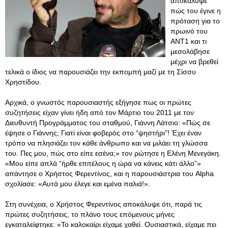
αποκάλυψε
πώς του έγινε η
πρόταση για το
πρωινό του
ΑΝΤ1 και τι
μεσολάβησε
μέχρι να βρεθεί
τελικά ο ίδιος να παρουσιάζει την εκπομπή μαζί με τη Σίσσυ
Χρηστίδου.
Αρχικά, ο γνωστός παρουσιαστής εξήγησε πως οι πρώτες
συζητήσεις είχαν γίνει ήδη από τον Μάρτιο του 2011 με τον
Διευθυντή Προγράμματος του σταθμού, Γιάννη Λάτσιο: «Πώς σε
έψησε ο Γιάννης; Γιατί είναι φοβερός στο “ψηστήρι”! Έχει έναν
τρόπο να πλησιάζει τον κάθε άνθρωπο και να μιλάει τη γλώσσα
του. Πες μου, πώς στο είπε εσένα;» τον ρώτησε η Ελένη Μενεγάκη.
«Μου είπε απλά “ήρθε επιτέλους η ώρα να κάνεις κάτι άλλο”»
απάντησε ο Χρήστος Φερεντίνος, και η παρουσιάστρια του Alpha
σχολίασε: «Αυτά μου έλεγε και εμένα παλιά!».
Στη συνέχεια, ο Χρήστος Φερεντίνος αποκάλυψε ότι, παρά τις
πρώτες συζητήσεις, το πλάνο τους επόμενους μήνες
εγκαταλείφτηκε: «Το καλοκαίρι είχαμε χαθεί. Ουσιαστικά, είχαμε πει