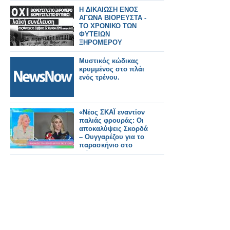
μήνες!
Η ΔΙΚΑΙΩΣΗ ΕΝΟΣ
ΑΓΩΝΑ ΒΙΟΡΕΥΣΤΑ -
ΤΟ ΧΡΟΝΙΚΟ ΤΩΝ
ΦΥΤΕΙΩΝ
ΞΗΡΟΜΕΡΟΥ
Μυστικός κώδικας
κρυμμένος στο πλάι
ενός τρένου.
«Νέος ΣΚΑΪ εναντίον
παλιάς φρουράς: Οι
αποκαλύψεις Σκορδά
– Ουγγαρέζου για το
παρασκήνιο στο
Φάληρο»