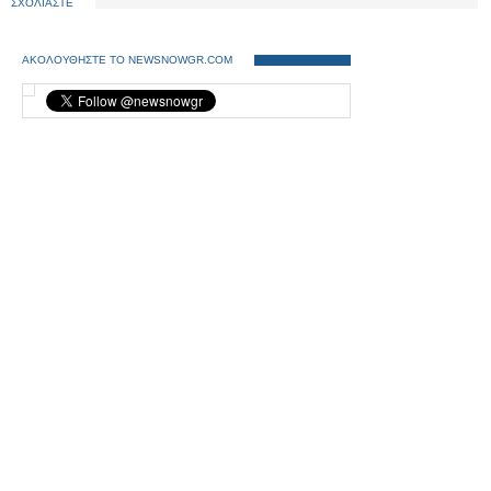
ΣΧΟΛΙΑΣΤΕ
ΑΚΟΛΟΥΘΗΣΤΕ ΤΟ NEWSNOWGR.COM