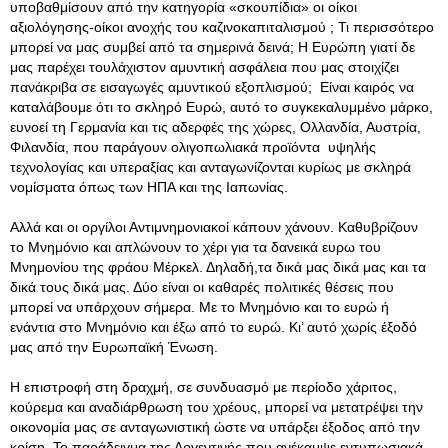
υποβαθμίσουν από την κατηγορία «σκουπίδια» οι οίκοι
αξιολόγησης-οίκοι ανοχής του καζινοκαπιταλισμού ; Τι περισσότερο
μπορεί να μας συμβεί από τα σημερινά δεινά; Η Ευρώπη γιατί δε
μας παρέχει τουλάχιστον αμυντική ασφάλεια που μας στοιχίζει
πανάκριβα σε εισαγωγές αμυντικού εξοπλισμού; Είναι καιρός να
καταλάβουμε ότι το σκληρό Ευρώ, αυτό το συγκεκαλυμμένο μάρκο,
ευνοεί τη Γερμανία και τις αδερφές της χώρες, Ολλανδία, Αυστρία,
Φιλανδία, που παράγουν ολιγοπωλιακά προϊόντα υψηλής
τεχνολογίας και υπεραξίας και ανταγωνίζονται κυρίως με σκληρά
νομίσματα όπως των ΗΠΑ και της Ιαπωνίας.
Αλλά και οι οργίλοι Αντιμνημονιακοί κάπουν χάνουν. Καθυβρίζουν
το Μνημόνιο και απλώνουν το χέρι για τα δανεικά ευρω του
Μνημονίου της φράου Μέρκελ. Δηλαδή,τα δικά μας δικά μας και τα
δικά τους δικά μας. Δύο είναι οι καθαρές πολιτικές θέσεις που
μπορεί να υπάρχουν σήμερα. Με το Μνημόνιο και το ευρώ ή
ενάντια στο Μνημόνιο και έξω από το ευρώ. Κι’ αυτό χωρίς έξοδό
μας από την Ευρωπαϊκή Ένωση.
Η επιστροφή στη δραχμή, σε συνδυασμό με περίοδο χάριτος,
κούρεμα και αναδιάρθρωση του χρέους, μπορεί να μετατρέψει την
οικονομία μας σε ανταγωνιστική ώστε να υπάρξει έξοδος από την
κρίση. Το παράδειγμα της Αργεντινής που ανέκαμψε εντυπωσιακά