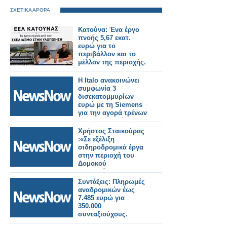
ΣΧΕΤΙΚΑ ΑΡΘΡΑ
Κατούνα: Ένα έργο
πνοής 5,67 εκατ.
ευρώ για το
περιβάλλον και το
μέλλον της περιοχής.
Η Italo ανακοινώνει
συμφωνία 3
δισεκατομμυρίων
ευρώ με τη Siemens
για την αγορά τρένων
για τη Γερμανία.
Χρήστος Σταικούρας
:«Σε εξέλιξη
σιδηροδρομικά έργα
στην περιοχή του
Δομοκού
αποκατάστασης
Daniel 188 εκατ. ευρώ.
Συντάξεις: Πληρωμές
αναδρομικών έως
7.485 ευρώ για
350.000
συνταξιούχους.