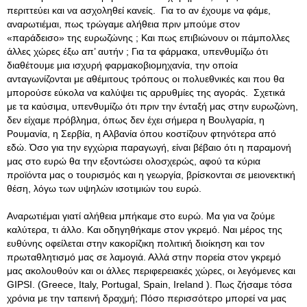
περιττεύει και να ασχοληθεί κανείς. Για το αν έχουμε να φάμε,
αναρωτιέμαι, πως τρώγαμε αλήθεια πριν μπούμε στον
«παράδεισο» της ευρωζώνης ; Και πως επιβιώνουν οι πάμπολλες
άλλες χώρες έξω απ’ αυτήν ; Για τα φάρμακα, υπενθυμίζω ότι
διαθέτουμε μια ισχυρή φαρμακοβιομηχανία, την οποία
ανταγωνίζονται με αθέμιτους τρόπους οι πολυεθνικές και που θα
μπορούσε εύκολα να καλύψει τις αρρυθμίες της αγοράς
. Σχετικά
με τα καύσιμα, υπενθυμίζω ότι πριν την ένταξή μας στην ευρωζώνη,
δεν είχαμε πρόβλημα, όπως δεν έχει σήμερα η Βουλγαρία, η
Ρουμανία, η Σερβία, η Αλβανία όπου κοστίζουν φτηνότερα από
εδώ. Όσο για την εγχώρια παραγωγή, είναι βέβαιο ότι η παραμονή
μας στο ευρώ θα την εξοντώσει ολοσχερώς, αφού τα κύρια
προϊόντα μας ο τουρισμός και η γεωργία, βρίσκονται σε μειονεκτική
θέση, λόγω των υψηλών ισοτιμιών του ευρώ.
Αναρωτιέμαι γιατί αλήθεια μπήκαμε στο ευρώ. Μα για να ζούμε
καλύτερα, τι άλλο. Και οδηγηθήκαμε στον γκρεμό. Ναι μέρος της
ευθύνης οφείλεται στην κακορίζικη πολιτική διοίκηση και τον
πρωταθλητισμό μας σε λαμογιά. Αλλά στην πορεία στον γκρεμό
μας ακολουθούν και οι άλλες περιφερειακές χώρες, οι λεγόμενες και
GIPSI. (Greece, Italy, Portugal, Spain, Ireland ). Πως ζήσαμε τόσα
χρόνια με την ταπεινή δραχμή; Πόσο περισσότερο μπορεί να μας