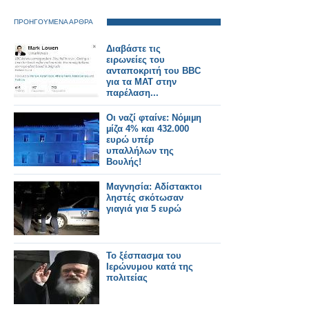
ΠΡΟΗΓΟΥΜΕΝΑ ΑΡΘΡΑ
Διαβάστε τις
ειρωνείες του
ανταποκριτή του BBC
για τα ΜΑΤ στην
παρέλαση...
Οι ναζί φταίνε: Νόµιµη
µίζα 4% και 432.000
ευρώ υπέρ
υπαλλήλων της
Βουλής!
Μαγνησία: Αδίστακτοι
ληστές σκότωσαν
γιαγιά για 5 ευρώ
Το ξέσπασμα του
Ιερώνυμου κατά της
πολιτείας