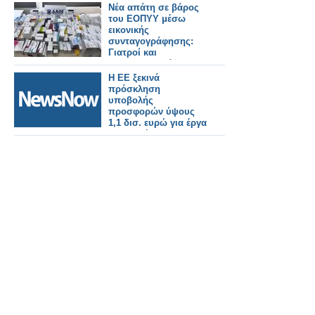
Νέα απάτη σε βάρος
του ΕΟΠΥΥ μέσω
εικονικής
συνταγογράφησης:
Γιατροί και
φαρμακοποιοί στο
κόλπο, άνω των
Η ΕΕ ξεκινά
400.000 ευρώ η ζημιά
πρόσκληση
υποβολής
προσφορών ύψους
1,1 δισ. ευρώ για έργα
υποδομής που
καλύπτουν
σιδηροδρομικά έργα.