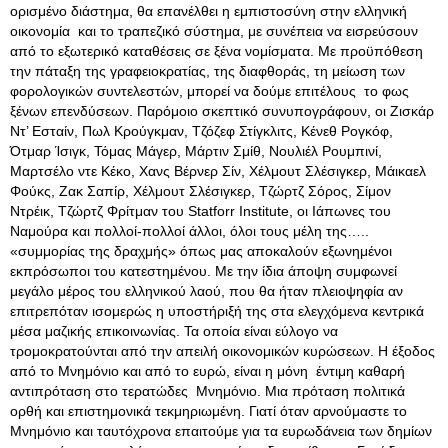
ορισμένο διάστημα, θα επανέλθει η εμπιστοσύνη στην ελληνική
οικονομία και το τραπεζικό σύστημα, με συνέπεια να εισρεύσουν
από το εξωτερικό καταθέσεις σε ξένα νομίσματα. Με προϋπόθεση
την πάταξη της γραφειοκρατίας, της διαφθοράς, τη μείωση των
φορολογικών συντελεστών, μπορεί να δούμε επιτέλους το φως
ξένων επενδύσεων. Παρόμοιο σκεπτικό συνυπογράφουν, οι Ζισκάρ
Ντ’ Εσταίν, Πωλ Κρούγκμαν, Τζόζεφ Στίγκλιτς, Κένεθ Ρογκόφ,
Ότμαρ Ίσιγκ, Τόμας Μάγερ, Μάρτιν Σμίθ, Νουλιέλ Ρουμπινί,
Μαρτσέλο ντε Κέκο, Χανς Βέρνερ Σίν, Χέλμουτ Σλέσιγκερ, Μάικαελ
Φούκς, Ζακ Σαπίρ, Χέλμουτ Σλέσιγκερ, Τζώρτζ Σόρος, Σίμον
Ντρέικ, Τζώρτζ Φρίτμαν του Statforr Institute, οι Ιάπωνες του
Ναμούρα και πολλοί-πολλοί άλλοι, όλοι τους μέλη της…..
«συμμορίας της δραχμής» όπως μας αποκαλούν εξωνημένοι
εκπρόσωποι του κατεστημένου. Με την ίδια άποψη συμφωνεί
μεγάλο μέρος του ελληνικού λαού, που θα ήταν πλειοψηφία αν
επιτρεπόταν ισομερώς η υποστήριξή της στα ελεγχόμενα κεντρικά
μέσα μαζικής επικοινωνίας. Τα οποία είναι εύλογο να
τρομοκρατούνται από την απειλή οικονομικών κυρώσεων. Η έξοδος
από το Μνημόνιο και από το ευρώ, είναι η μόνη έντιμη καθαρή
αντιπρόταση στο τερατώδες Μνημόνιο. Μια πρόταση πολιτικά
ορθή και επιστημονικά τεκμηριωμένη. Γιατί όταν αρνούμαστε το
Μνημόνιο και ταυτόχρονα επαιτούμε για τα ευρωδάνεια των δημίων