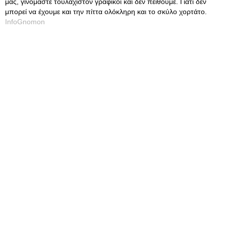
μας, γινόμαστε τουλάχιστον γραφικοί και δεν πείθουμε. Γιατί δεν
μπορεί να έχουμε και την πίττα ολόκληρη και το σκύλο χορτάτο.
InfoGnomon