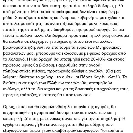
ύστερα από την αποδέσμευση της από το σκληρό δολάριο, μιλά
από μόνο του. Μια τέτοια πορεία φυσικά δεν είναι στρωμένη με
ρόδα. Χρειαζόμαστε άξιους και έντιμους κυβερνήτες με σχέδιο και
αποτελεσματικότητα, με αναπτυξιακό όραμα, με νοικοκύρεμα,
πάταξη της σπατάλης, της διαφθοράς, της φοροδιαφυγής. Σε μια
τέτοια επώδυνη αλλά ελπιδοφόρα προοπτική, η ελληνική οικονομία
θα εισέλθει σε ελεγχόμενη πτώχευση, όπου έτσι και αλλιώς
βρισκόμαστε ήδη. Αντί να επαιτούμε τα ευρώ των Μνημονιακών
βασανιστών μας, μπορούμε να εκδώσουμε με φειδώ δραχμές από
το Χολαργό. Η νέα δραχμή θα υποτιμηθεί κατά 20-40% και στους
πρώτους μήνες θα βιώσουμε αρρυθμίες στην αγορά,
πληθωριστικές πιέσεις, προσωρινές ελλείψεις αγαθών. (Θα μας
λείψουν ιδιαίτερα το χαβιάρι, το ουίσκι, οι Πόρσε Καγιέν, κλπ.! ). Τα
διαθέσιμα σε ευρώ των Ελλήνων πολιτών θα υποτιμηθούν
ανάλογα, αλλά το ίδιο ισχύει και για τις δανειακές υποχρεώσεις τους
προς τις τράπεζες, οι οποίες θα υποστούν σοκ.
Όμως, σταδιακά θα εξομαλυνθεί η λειτουργία της αγοράς, θα
ισχυροποιηθεί η αγοραστική δύναμη των καταναλωτών και η
εσωτερική ζήτηση, με ευνοϊκές συνέπειες για την απασχόληση. Η
εγχώρια παραγωγή θα επαναενεργοποιηθεί με αύξηση των
εξαγωγών και μείωση των ακριβότερων εισαγωγών. Ύστερα από