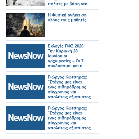
πολίτες με βάση νέα
υπουργική απόφαση
Η Φυσική ανήκει σε
όλους τους μαθητές
Εκλογές ΠΦΣ 2026:
Την Κυριακή 28
Ιουνίου οι
αρχαιρεσίες – Οι 7
συνδυασμοί και η
σημερινή διοίκηση
Γιώργος Κώτσηρας:
"Στόχος μας είναι
ένας σιδηρόδρομος
σύγχρονος και
απολύτως αξιόπιστος
για όλους τους
πολίτες".
Γιώργος Κώτσηρας:
"Στόχος μας είναι
ένας σιδηρόδρομος
σύγχρονος και
απολύτως αξιόπιστος
για όλους τους
πολίτες".