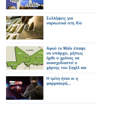
Συλλήψεις για
ναρκωτικά στη Χίο
Αφού το Μάλι έπαψε
να υπάρχει, μήπως
ήρθε ο χρόνος να
ανασχεδιαστεί ο
χάρτης του Σαχέλ και
της Υποσαχάριας
Αφρικής;
Η τρίτη ήταν κι η
φαρμακερή...