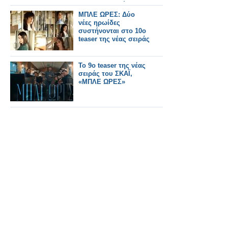
το DWTS η δεύτερη
εκπομπή
ΜΠΛΕ ΩΡΕΣ: Δύο
νέες ηρωίδες
συστήνονται στο 10ο
teaser της νέας σειράς
Το 9ο teaser της νέας
σειράς του ΣΚΑΪ,
«ΜΠΛΕ ΩΡΕΣ»