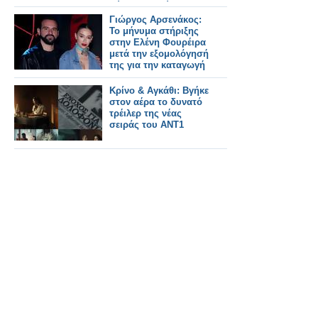
Εύχομαι καλύτερες
μέρες για την
Γιώργος Αρσενάκος:
τηλεόραση
Το μήνυμα στήριξης
στην Ελένη Φουρέιρα
μετά την εξομολόγησή
της για την καταγωγή
της
Κρίνο & Αγκάθι: Βγήκε
στον αέρα το δυνατό
τρέιλερ της νέας
σειράς του ΑΝΤ1