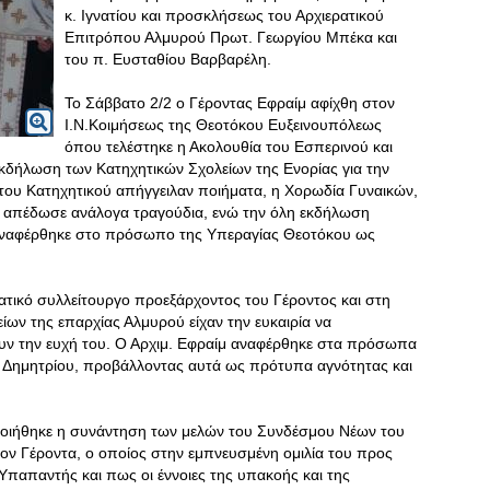
κ. Ιγνατίου και προσκλήσεως του Αρχιερατικού
Επιτρόπου Αλμυρού Πρωτ. Γεωργίου Μπέκα και
του π. Ευσταθίου Βαρβαρέλη.
Το Σάββατο 2/2 ο Γέροντας Εφραίμ αφίχθη στον
Ι.Ν.Κοιμήσεως της Θεοτόκου Ευξεινουπόλεως
όπου τελέστηκε η Ακολουθία του Εσπερινού και
εκδήλωση των Κατηχητικών Σχολείων της Ενορίας για την
 του Κατηχητικού απήγγειλαν ποιήματα, η Χορωδία Γυναικών,
, απέδωσε ανάλογα τραγούδια, ενώ την όλη εκδήλωση
 αναφέρθηκε στο πρόσωπο της Υπεραγίας Θεοτόκου ως
ατικό συλλείτουργο προεξάρχοντος του Γέροντος και στη
ίων της επαρχίας Αλμυρού είχαν την ευκαιρία να
ουν την ευχή του. Ο Αρχιμ. Εφραίμ αναφέρθηκε στα πρόσωπα
 Δημητρίου, προβάλλοντας αυτά ως πρότυπα αγνότητας και
ποιήθηκε η συνάντηση των μελών του Συνδέσμου Νέων του
ον Γέροντα, ο οποίος στην εμπνευσμένη ομιλία του προς
 Υπαπαντής και πως οι έννοιες της υπακοής και της