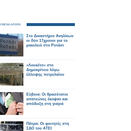
ΥΜΕΝΑ ΑΡΘΡΑ
Στο Δικαστήριο Ανηλίκων
οι δύο 17χρονοι για το
μακελειό στο Ροτάσι
«Λουκέτο» στο
Δημοκρίτειο λόγω
έλλειψης πετρελαίου
Εύβοια: Οι θρασύτατοι
απατεώνες έκοψαν και
απόδειξη στη γιαγιά
Πάτρα: Οι φοιτητές στη
ΣΔO του AΤΕΙ