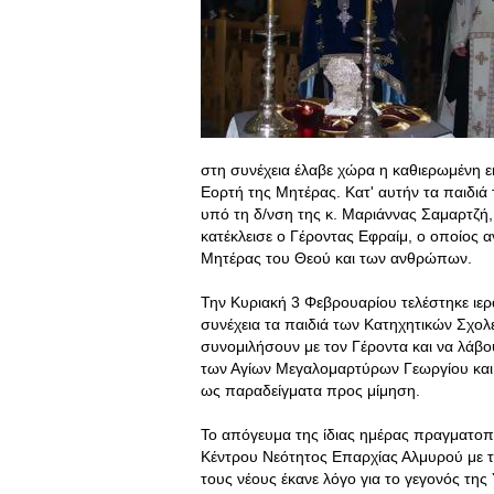
στη συνέχεια έλαβε χώρα η καθιερωμένη 
Εορτή της Μητέρας. Κατ' αυτήν τα παιδιά
υπό τη δ/νση της κ. Μαριάννας Σαμαρτζή
κατέκλεισε ο Γέροντας Εφραίμ, ο οποίος
Μητέρας του Θεού και των ανθρώπων.
Την Κυριακή 3 Φεβρουαρίου τελέστηκε ιερ
συνέχεια τα παιδιά των Κατηχητικών Σχολε
συνομιλήσουν με τον Γέροντα και να λάβ
των Αγίων Μεγαλομαρτύρων Γεωργίου και
ως παραδείγματα προς μίμηση.
Το απόγευμα της ίδιας ημέρας πραγματο
Κέντρου Νεότητος Επαρχίας Αλμυρού με τ
τους νέους έκανε λόγο για το γεγονός της