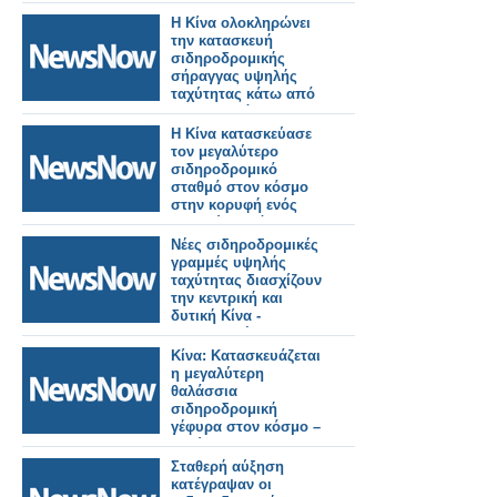
ταινίας
Η Κίνα ολοκληρώνει
την κατασκευή
σιδηροδρομικής
σήραγγας υψηλής
ταχύτητας κάτω από
τον ποταμό
Γιανγκτσέ.
Η Κίνα κατασκεύασε
τον μεγαλύτερο
σιδηροδρομικό
σταθμό στον κόσμο
στην κορυφή ενός
βουνού σε μόλις 38
μήνες!
Νέες σιδηροδρομικές
γραμμές υψηλής
ταχύτητας διασχίζουν
την κεντρική και
δυτική Κίνα -
Συντονισμένη
ανάπτυξη.
Κίνα: Κατασκευάζεται
η μεγαλύτερη
θαλάσσια
σιδηροδρομική
γέφυρα στον κόσμο –
Ταχύτητα 350 χλμ./
ώρα!
Σταθερή αύξηση
κατέγραψαν οι