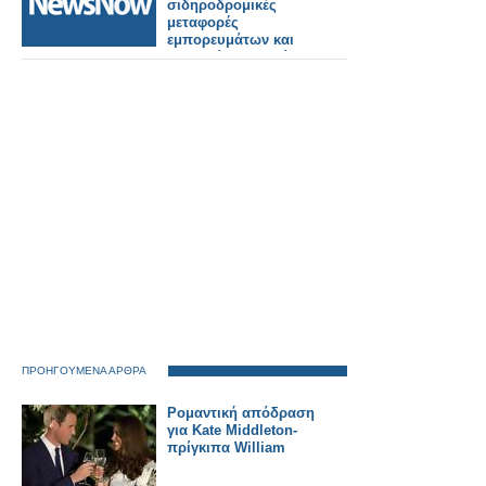
σιδηροδρομικές
μεταφορές
εμπορευμάτων και
επιβατών στην Κίνα
τους πρώτους πέντε
μήνες.
ΠΡΟΗΓΟΥΜΕΝΑ ΑΡΘΡΑ
Ρομαντική απόδραση
για Kate Middleton-
πρίγκιπα William