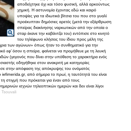
αποδείχτηκε όχι και τόσο φυσική, αλλά αρκούντως
χημική. Η αστυνομία έχοντας εδώ και καιρό
υποψίες για τα ιδιωτικά βίτσια του που στο γυαλί
προέκυπταν δημόσιες αρετές (μετά την εξάρθρωση
σπείρας διακίνησης ναρκωτικών από την οποία ο
σταρ έκανε την καβάντζα του) εντόπισε στο κινητό
του τηλέφωνο κλήσεις του ίδιου προς μέλη της
τήρια των αγώνων» όπως ήταν το συνθηματικό για την
κό εφ’ όσον η σπείρα, φαίνεται να προμήθευε με τη λευκή
δών (γεγονός που δίνει στην υπόθεση το χαρακτήρα ενός
ιαστής οδηγήθηκε στον ανακριτή με κατηγορίες
ησε στην απόφαση της απόκρυψης του ονόματός
 iefimerida.gr, από σήμερα το πρωί, η ταυτότητά του είναι
 τη στιγμή που πρόκειται για έναν από τους
ερινών ισχνών τηλεοπτικών ημερών και δεν είναι λίγοι
.
Tsouvali