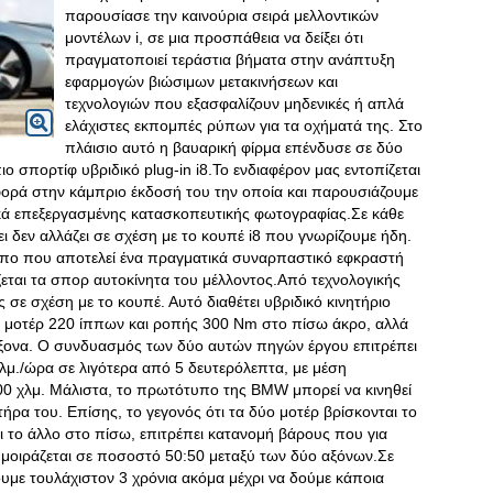
παρουσίασε την καινούρια σειρά μελλοντικών
μοντέλων i, σε μια προσπάθεια να δείξει ότι
πραγματοποιεί τεράστια βήματα στην ανάπτυξη
εφαρμογών βιώσιμων μετακινήσεων και
τεχνολογιών που εξασφαλίζουν μηδενικές ή απλά
ελάχιστες εκπομπές ρύπων για τα οχήματά της. Στο
πλάισιο αυτό η βαυαρική φίρμα επένδυσε σε δύο
πιο σπορτίφ υβριδικό plug-in i8.Το ενδιαφέρον μας εντοπίζεται
η φορά στην κάμπριο έκδοσή του την οποία και παρουσιάζουμε
ικά επεξεργασμένης κατασκοπευτικής φωτογραφίας.Σε κάθε
ι δεν αλλάζει σε σχέση με το κουπέ i8 που γνωρίζουμε ήδη
.
τυπο που αποτελεί ένα πραγματικά συναρπαστικό εφκραστή
εται τα σπορ αυτοκίνητα του μέλλοντος.Από τεχνολογικής
ς σε σχέση με το κουπέ. Αυτό διαθέτει υβριδικό κινητήριο
ό μοτέρ 220 ίππων και ροπής 300 Nm στο πίσω άκρο, αλλά
 άξονα. Ο συνδυασμός των δύο αυτών πηγών έργου επιτρέπει
χλμ./ώρα σε λιγότερα από 5 δευτερόλεπτα, με μέση
00 χλμ. Μάλιστα, το πρωτότυπο της BMW μπορεί να κινηθεί
τήρα του. Επίσης, το γεγονός ότι τα δύο μοτέρ βρίσκονται το
ι το άλλο στο πίσω, επιτρέπει κατανομή βάρους που για
 μοιράζεται σε ποσοστό 50:50 μεταξύ των δύο αξόνων.Σε
ουμε τουλάχιστον 3 χρόνια ακόμα μέχρι να δούμε κάποια