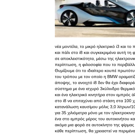
νέα μοντέλα, το μικρό ηλεκτρικό i3 και το 
και πάλι στο i8 και συγκεκριμένα αυτή τ
σε αποκλειστικότητα, μέσω της ηλεκτρον
περίπτωση, η φιλοσοφία που το περιβάλλε
Θυμίζουμε ότι το ιδιαίτερο κουπέ πρωτό
του τρόπου με τον οποίο η BMW οραματίζ
άποψης, το ανοιχτό i8 δεν θα έχει διαφορέ
σύστημα με ένα ισχυρό 3κύλινδρο θερμικ
και ένα ηλεκτρικό κινητήρα στον εμπρός
στο i8 να επιταχύνει από στάση στα 100 
κατανάλωση καυσίμου μόλις 3,0 λίτρων/1
για 35 χιλιόμετρα μόνο με τον ηλεκτροκινη
ένα στο εμπρός μέρος του αυτοκινήτου κα
ακόμα μια φορά σε αυτοκίνητο της φίρμας
κάθε περίπτωση, θα χρειαστεί να περιμέν