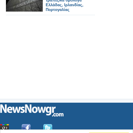
τραπεζικά ομόλογα
Ελλάδας, Ιρλανδίας,
Πορτογαλίας