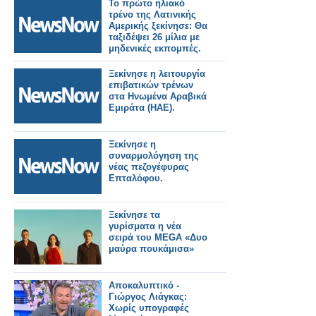
Το πρώτο ηλιακό
τρένο της Λατινικής
Αμερικής ξεκίνησε: Θα
ταξιδέψει 26 μίλια με
μηδενικές εκπομπές.
Ξεκίνησε η λειτουργία
επιβατικών τρένων
στα Ηνωμένα Αραβικά
Εμιράτα (ΗΑΕ).
Ξεκίνησε η
συναρμολόγηση της
νέας πεζογέφυρας
Επταλόφου.
Ξεκίνησε τα
γυρίσματα η νέα
σειρά του MEGA «Δυο
μαύρα πουκάμισα»
Αποκαλυπτικό -
Γιώργος Λιάγκας:
Χωρίς υπογραφές