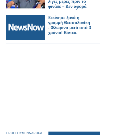
λίγες μέρες πριν το
φινάλε – Δεν αφορά
το DWTS η δεύτερη
εκπομπή
Ξεκίνησε ξανά η
γραμμή Θεσσαλονίκη
- Φλώρινα μετά από 3
χρόνια! Βίντεο.
ΠΡΟΗΓΟΥΜΕΝΑ ΑΡΘΡΑ