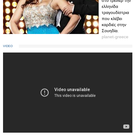
στο τρέιλερ την
ελληνίδα
τραγουδίστρια
που κλέβει
καρδιές στην
Σουηδία.
planet-greece
VIDEO