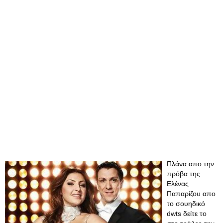
Πλάνα απο την
πρόβα της
Ελένας
Παπαρίζου απο
το σουηδικό
dwts δείτε το