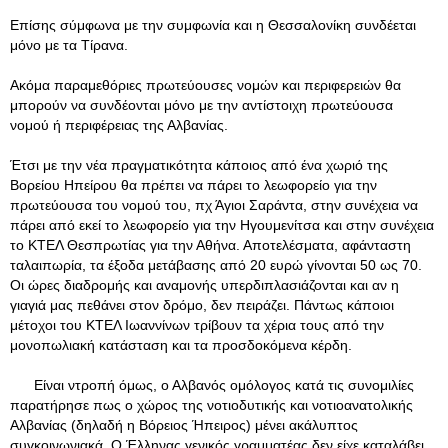
Επίσης σύμφωνα με την συμφωνία και η Θεσσαλονίκη συνδέεται
μόνο με τα Τίρανα.
Ακόμα παραμεθόριες πρωτεύουσες νομών και περιφερειών θα
μπορούν να συνδέονται μόνο με την αντίστοιχη πρωτεύουσα
νομού ή περιφέρειας της Αλβανίας.
Έτσι με την νέα πραγματικότητα κάποιος από ένα χωριό της
Βορείου Ηπείρου θα πρέπει να πάρει το λεωφορείο για την
πρωτεύουσα του νομού του, πχ Άγιοι Σαράντα, στην συνέχεια να
πάρει από εκεί το λεωφορείο για την Ηγουμενίτσα και στην συνέχεια
το ΚΤΕΛ Θεσπρωτίας για την Αθήνα. Αποτελέσματα, αφάνταστη
ταλαιπωρία, τα έξοδα μετάβασης από 20 ευρώ γίνονται 50 ως 70.
Οι ώρες διαδρομής και αναμονής υπερδιπλασιάζονται και αν η
γιαγιά μας πεθάνει στον δρόμο, δεν πειράζει. Πάντως κάποιοι
μέτοχοι του ΚΤΕΛ Ιωαννίνων τρίβουν τα χέρια τους από την
μονοπωλιακή κατάσταση και τα προσδοκόμενα κέρδη.
Είναι ντροπή όμως, ο Αλβανός ομόλογος κατά τις συνομιλίες
παρατήρησε πως ο χώρος της νοτιοδυτικής και νοτιοανατολικής
Αλβανίας (δηλαδή η Βόρειος Ήπειρος) μένει ακάλυπτος
συγκοινωνιακά. Ο Έλληνας γενικός γραμματέας δεν είχε καταλάβει