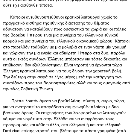
ούτε είχε αισθανθεί τίποτα.
Κάποιοι ανευθυνουπεύθυνοι κρατικοί λειτουργοί χωρίς το
πραγματικό αίσθημα της εθνικής διάστασης του θέματος
αδυνατούν να καταλάβουν πως ουσιαστικά τα χωριά και οι πόλεις
της Βορείου Ηπείρου είναι μια συνέχεια του ελληνικού εθνικού
κορμού και μια συνέχεια του ελληνικού οικονομικού χώρου. Κάποιοι
στο παρελθόν τράβηξαν με μια μολυβιά σε έναν χάρτη μία γραμμή
και χώρισαν την μια ενιαία και αδιαίρετη Ήπειρο στα δυο, παρόλα
αυτά οι εκτός συνόρων Έλληνες μπόρεσαν για τόσες δεκαετίες και
επιβίωσαν, δεν εξαλβανίστηκαν. Είναι ντροπή να έρχονται τώρα
Έλληνες κρατικοί λειτουργοί να τους δίνουν την χαριστική βολή.
Την δεύτερη στην σειρά σε λίγες μέρες μετά την κατάργηση των
συντάξεων προς του Βορειοηπειρώτες αλλά και τους ομογενείς από
την τέως Σοβιετική Ένωση.
Πρέπει λοιπόν άμεσα να βρεθεί λύση, σύντομα, αύριο, τώρα,
για να ανατραπεί το απαράδεκτο συμφωνηθέν πλαίσιο με δυο
βασικούς όρους. Οι επιχειρήσεις των λεωφορείων να λειτουργούν
νόμιμα και νομότυπα στην Ελλάδα και να αναγράφουν τους
προορισμούς και κάθε τι άλλο, στα ελληνικά ή και στα ελληνικά.
Γιατί είναι επίσης ντροπή που βλέπουμε τα πάντα γραμμένα (από