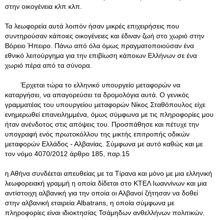
στην οικογένεια κλπ κλπ.
Τα λεωφορεία αυτά λοιπόν ήσαν μικρές επιχειρήσεις που
συντηρούσαν κάποιες οικογένειες και έδιναν ζωή στο χωριό στην
Βόρειο Ήπειρο. Πάνω από όλα όμως πραγματοποιούσαν ένα
εθνικό λειτούργημα για την επιβίωση κάποιων Ελλήνων σε ένα
χωριό πέρα από τα σύνορα.
Έρχεται τώρα το ελληνικό υπουργείο μεταφορών να
καταργήσει, να απαγορεύσει τα δρομολόγια αυτά. Ο γενικός
γραμματέας του υπουργείου μεταφορών Νίκος Σταθόπουλος είχε
ενημερωθεί επανειλημμένα, όμως σύμφωνα με τις πληροφορίες μου
ήταν ανένδοτος στις απόψεις του. Προσπάθησε και πέτυχε την
υπογραφή ενός πρωτοκόλλου της μικτής επιτροπής οδικών
μεταφορών Ελλάδος - Αλβανίας. Σύμφωνα με αυτό καθώς και με
τον νόμο 4070/2012 άρθρο 185, παρ.15
η Αθήνα συνδέεται απευθείας με τα Τίρανα και μόνο με μια ελληνική
λεωφορειακή γραμμή η οποία δίδεται στο ΚΤΕΛ Ιωαννίνων και μια
αντίστοιχη αλβανική για την οποία οι Αλβανοί ζήτησαν να δοθεί
στην αλβανική εταιρεία Albatrans, η οποία σύμφωνα με
πληροφορίες είναι ιδιοκτησίας Τσάμηδων ανθελλήνων πολιτικών.