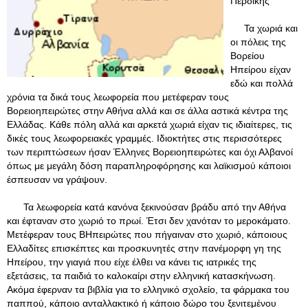
Περδίκης
Τα χωριά και
οι πόλεις της
Βορείου
Ηπείρου είχαν
εδώ και πολλά
χρόνια τα δικά τους λεωφορεία που μετέφεραν τους
Βορειοηπειρώτες στην Αθήνα αλλά και σε άλλα αστικά κέντρα της
Ελλάδας. Κάθε πόλη αλλά και αρκετά χωριά είχαν τις ιδιαίτερες, τις
δικές τους λεωφορειακές γραμμές. Ιδιοκτήτες στις περισσότερες
των περιπτώσεων ήσαν Έλληνες Βορειοηπειρώτες και όχι Αλβανοί
όπως με μεγάλη δόση παραπληροφόρησης και λαϊκισμού κάποιοι
έσπευσαν να γράψουν.
Τα λεωφορεία κατά κανόνα ξεκινούσαν βράδυ από την Αθήνα
και έφταναν στο χωριό το πρωί. Έτσι δεν χανόταν το μεροκάματο.
Μετέφεραν τους ΒΗπειρώτες που πήγαιναν στο χωριό, κάποιους
Ελλαδίτες επισκέπτες και προσκυνητές στην πανέμορφη γη της
Ηπείρου, την γιαγιά που είχε έλθει να κάνει τις ιατρικές της
εξετάσεις, τα παιδιά το καλοκαίρι στην ελληνική κατασκήνωση.
Ακόμα έφερναν τα βιβλία για το ελληνικό σχολείο, τα φάρμακα του
παππού, κάποιο ανταλλακτικό ή κάποιο δώρο του ξενιτεμένου