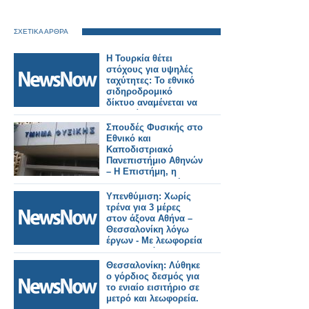
ΣΧΕΤΙΚΑ ΑΡΘΡΑ
Η Τουρκία θέτει
στόχους για υψηλές
ταχύτητες: Το εθνικό
σιδηροδρομικό
δίκτυο αναμένεται να
αυξηθεί στα 28.590
χλμ. έως το 2053.
Σπουδές Φυσικής στο
Εθνικό και
Καποδιστριακό
Πανεπιστήμιο Αθηνών
– Η Επιστήμη, η
Έρευνα, η Διεθνής
Αναγνώριση, οι
Υπενθύμιση: Χωρίς
Επαγγελματικές
τρένα για 3 μέρες
Προοπτικές
στον άξονα Αθήνα –
Θεσσαλονίκη λόγω
έργων - Με λεωφορεία
τα δρομολόγια.
Θεσσαλονίκη: Λύθηκε
ο γόρδιος δεσμός για
το ενιαίο εισιτήριο σε
μετρό και λεωφορεία.