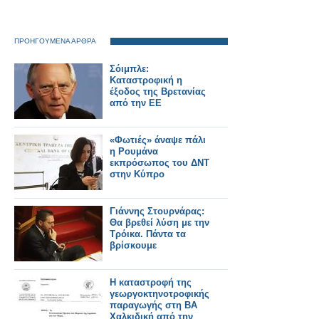
ΠΡΟΗΓΟΥΜΕΝΑ ΑΡΘΡΑ
Σόιμπλε:
Καταστροφική η
έξοδος της Βρετανίας
από την ΕΕ
«Φωτιές» άναψε πάλι
η Ρουμάνα
εκπρόσωπος του ΔΝΤ
στην Κύπρο
Γιάννης Στουρνάρας:
Θα βρεθεί λύση με την
Τρόικα. Πάντα τα
βρίσκουμε
Η καταστροφή της
γεωργοκτηνοτροφικής
παραγωγής στη ΒΑ
Χαλκιδική από την