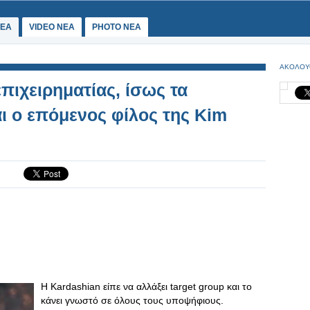
ΕΑ
VIDEO NEA
PHOTO NEA
ΑΚΟΛΟΥ
επιχειρηματίας, ίσως τα
αι ο επόμενος φίλος της Kim
Η Kardashian είπε να αλλάξει target group και το
κάνει γνωστό σε όλους τους υποψήφιους.