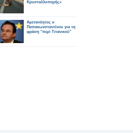
Κρυσταλλοπηγής»
Αμετανόητος ο
Παπακωνσταντίνου για τη
φράση "περί Τιτανικού"