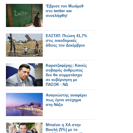
'Εβρισε τον Μωάμεθ
στο twitter και
συνελήφθη!
ΕΛΣΤΑΤ: Πτώση 41,7%
στις οικοδομικές
άδειες τον Δεκέμβριο
Καρατζαφέρης: Κανείς
σοβαρός άνθρωπος
δεν θα συμμετάσχει
σε κυβέρνηση με
ΠΑΣΟΚ - ΝΔ
Αναγνώστης αναφέρει
πως έγινε ατύχημα
στη Νάξο
Μπαίνει η ΧΑ στην
Βουλή (5%) με το