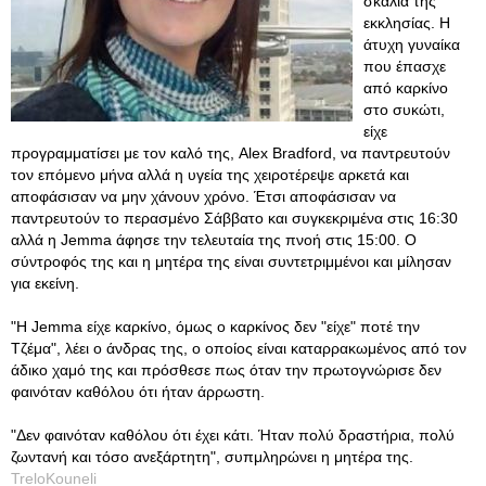
σκαλιά της
εκκλησίας. H
άτυχη γυναίκα
που έπασχε
από καρκίνο
στο συκώτι,
είχε
προγραμματίσει με τον καλό της, Alex Bradford, να παντρευτούν
τον επόμενο μήνα αλλά η υγεία της χειροτέρεψε αρκετά και
αποφάσισαν να μην χάνουν χρόνο. Έτσι αποφάσισαν να
παντρευτούν το περασμένο Σάββατο και συγκεκριμένα στις 16:30
αλλά η Jemma άφησε την τελευταία της πνοή στις 15:00. O
σύντροφός της και η μητέρα της είναι συντετριμμένοι και μίλησαν
για εκείνη.
"Η Jemma είχε καρκίνο, όμως ο καρκίνος δεν "είχε" ποτέ την
Τζέμα", λέει ο άνδρας της, ο οποίος είναι καταρρακωμένος από τον
άδικο χαμό της και πρόσθεσε πως όταν την πρωτογνώρισε δεν
φαινόταν καθόλου ότι ήταν άρρωστη.
"Δεν φαινόταν καθόλου ότι έχει κάτι. Ήταν πολύ δραστήρια, πολύ
ζωντανή και τόσο ανεξάρτητη", συπμληρώνει η μητέρα της.
TreloKouneli