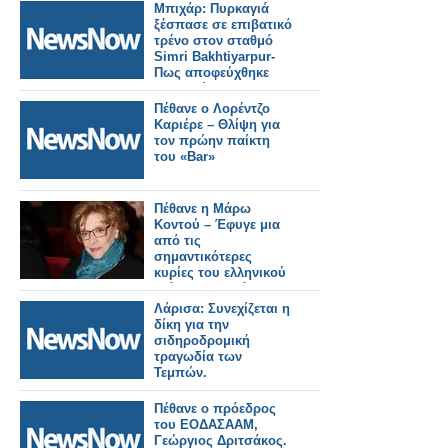
Μπιχάρ: Πυρκαγιά
ξέσπασε σε επιβατικό
τρένο στον σταθμό
Simri Bakhtiyarpur-
Πως αποφεύχθηκε
τραγωδία.
Πέθανε ο Λορέντζο
Καριέρε – Θλίψη για
τον πρώην παίκτη
του «Bar»
Πέθανε η Μάρω
Κοντού – Έφυγε μια
από τις
σημαντικότερες
κυρίες του ελληνικού
θεάτρου, τηλεόρασης
και κινηματογράφου
Λάρισα: Συνεχίζεται η
δίκη για την
σιδηροδρομική
τραγωδία των
Τεμπών.
Πέθανε ο πρόεδρος
του ΕΟΔΑΣΑΑΜ,
Γεώργιος Δριτσάκος.