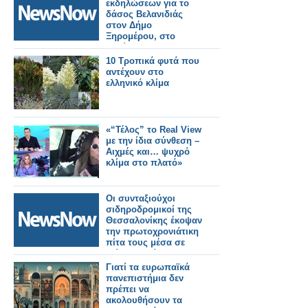
εκδηλώσεων για το
δάσος Βελανιδιάς
στον Δήμο
Ξηρομέρου, στο
πλαίσιο του
Eυρωπαϊκού
10 Τροπικά φυτά που
Συμφώνου για το
αντέχουν στο
Κλίμα.
ελληνικό κλίμα
«“Τέλος” το Real View
με την ίδια σύνθεση –
Αιχμές και… ψυχρό
κλίμα στο πλατό»
Οι συνταξιούχοι
σιδηροδρομικοί της
Θεσσαλονίκης έκοψαν
την πρωτοχρονιάτικη
πίτα τους μέσα σε
κλίμα συγκίνησης.
Εικόνες και βίντεο
Γιατί τα ευρωπαϊκά
πανεπιστήμια δεν
πρέπει να
ακολουθήσουν τα