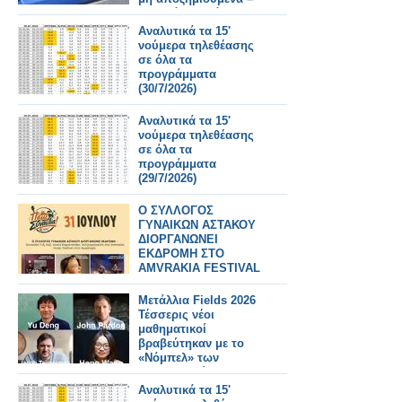
Τι αλλάζει από
31/7/2026
Αναλυτικά τα 15'
νούμερα τηλεθέασης
σε όλα τα
προγράμματα
(30/7/2026)
Αναλυτικά τα 15'
νούμερα τηλεθέασης
σε όλα τα
προγράμματα
(29/7/2026)
Ο ΣΥΛΛΟΓΟΣ
ΓΥΝΑΙΚΩΝ ΑΣΤΑΚΟΥ
ΔΙΟΡΓΑΝΩΝΕΙ
ΕΚΔΡΟΜΗ ΣΤΟ
AMVRAKIA FESTIVAL
ΣΤΙΣ 31/7/2026 ΣΤΗ
ΣΥΝΑΥΛΙΑ
Μετάλλια Fields 2026
ΧΑΤΖΗΦΡΑΓΚΕΤΑ
Τέσσερις νέοι
ΚΑΡΑΠΑΤΑΚΗ ΠΥΞ
μαθηματικοί
ΛΑΞ
βραβεύτηκαν με το
«Νόμπελ» των
Μαθηματικών
Αναλυτικά τα 15'