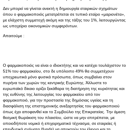
Δεν μπορεί να γίνεται ανεκτή η δημιουργία εταιρικών σχημάτων
όπου ο φαρμακοποιός μετατρέπεται σε τυπικό εταίρο «μαριονέτα»,
με ελάχιστη συμμετοχή ακόμη και της τάξης του 1%, λειτουργώντας
ως υποχείριο οικονομικών συμφερόντων.
Απαιτούμε :
Ο φαρμακοποιός να είναι ο ιδιοκτήτης και να κατέχει τουλάχιστον το
51% του φαρμακείου, στο δε υπόλοιπο 49% θα συμμετέχουν
υποχρεωτικά μόνο φυσικά πρόσωπα, όπως συμβαίνει στον
πυρήνα των χωρών της κεντρικής Ευρώπης. Άλλωστε το
ευρωπαϊκό δίκαιο ορίζει ξεκάθαρα τη διατήρηση της κυριότητας και
της ευθύνης της λειτουργίας του φαρμακείου από τον
φαρμακοποιό, για την προστασία της δημόσιας υγείας και τη
διασφάλιση της επιστημονικής ανεξαρτησίας του φαρμακοποιού
όπως έχει αποφανθεί και το Συμβούλιο της Επικρατείας. Την άμεση
θεσμική θωράκιση του πλαισίου, ώστε να μην επιτρέπεται, με
οποιοδήποτε νομικό ή επιχειρηματικό τέχνασμα, σε εταιρείες ή
επενδυτικά σχήματα (funds) να αποκτούν τον έλεγχο και τη