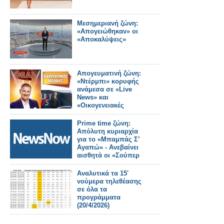
Μεσημεριανή ζώνη:
«Απογειώθηκαν» οι
«Αποκαλύψεις»
Απογευματινή ζώνη:
«Ντέρμπι» κορυφής
ανάμεσα σε «Live
News» και
«Οικογενειακές
Ιστορίες»
Prime time ζώνη:
Απόλυτη κυριαρχία
για το «Μπαμπάς Σ’
Αγαπώ» - Ανεβαίνει
αισθητά οι «Σούπερ
Ήρωες»
Αναλυτικά τα 15'
νούμερα τηλεθέασης
σε όλα τα
προγράμματα
(20/4/2026)