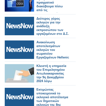
πραγματικό
διακύβευμα πίσω
από τις
επικοινωνιακές
κορώνες και ο ρόλος
Δεύτερος γύρος
της Ελλάδας
εκλογών για την
ανάδειξη
εκπροσώπου των
εργαζομένων στο Δ.Σ.
του ΟΣΕ
Ανακοίνωση
αποτελεσμάτων
εκλογών του
σωματείου
Εργαζομένων Hellenic
train
Κλειστή η υπηρεσία
του Επιμελητηρίου
Αιτωλοακαρνανίας
την 9η Δεκεμβρίου
2024 λόγω
διεξαγωγής
επιμελητηριακών
Εκτιμώντας
εκλογών 2024
υποκειμενικά το
εκλογικό αποτέλεσμα
των δημοτικών
εκλογών της 8ης