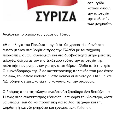
εφημερίδα
καταδεικνύουν
την αποτυχία
της πολιτικής
των μνημονίων.
Αναλυτικά το σχόλιο του γραφείου Τύπου:
«Η ομολογία του Πρωθυπουργού ότι θα χρειαστεί πιθανά στο
άμεσο μέλλον νέα βοήθεια προς την Ελλάδα με ταυτόχρονη
περικοπή μισθών, συντάξεων και νέα δυσβάσταχτα μέτρα μετά τις
εκλογές, δείχνει με τον πιο ξεκάθαρο τρόπο την αποτυχία της
πολιτικής των μνημονίων για την υποτιθέμενη έξοδο από την κρίση
Ο «μονόδρομος» της ίδιας καταστροφικής πολιτικής που μας έφερε
ως εδώ, τον οποίο υιοθετούν από κοινού οι συνέταιροι ΠΑΣΟΚ και
ΝΔ, οδηγεί σε χρεωκοπία την κοινωνία και την οικονομία.
Ο δρόμος προς τις εκλογές αναδεικνύει ξεκάθαρα ένα διακύβευμα.
Ή ένας νέος συνασπισμός εξουσίας με πυρήνα την Αριστερά, ώστε
να υπάρξει ελπίδα και προοπτική για το λαό, τη χώρα και την
Ευρώπη ή και νέα μνημόνια και χρεωκοπία».
Kafeneio