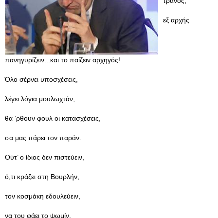
τρανός,
εξ αρχής
πανηγυρίζειν...και το παίζειν αρχηγός!
Όλο σέρνει υποσχέσεις,
λέγει λόγια μουλωχτάν,
θα ‘ρθουν φουλ οι κατασχέσεις,
σα μας πάρει τον παράν.
Ούτ’ ο ίδιος δεν πιστεύειν,
ό,τι κράζει στη Βουρλήν,
τον κοσμάκη εδουλεύειν,
να του φάει το ψωμίν.