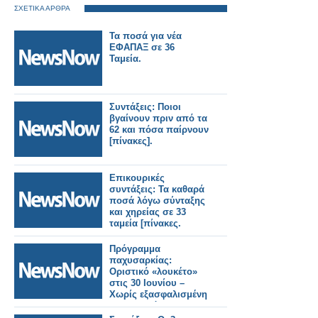
ΣΧΕΤΙΚΑ ΑΡΘΡΑ
Τα ποσά για νέα
ΕΦΑΠΑΞ σε 36
Ταμεία.
Συντάξεις: Ποιοι
βγαίνουν πριν από τα
62 και πόσα παίρνουν
[πίνακες].
Επικουρικές
συντάξεις: Τα καθαρά
ποσά λόγω σύνταξης
και χηρείας σε 33
ταμεία [πίνακες.
Πρόγραμμα
παχυσαρκίας:
Οριστικό «λουκέτο»
στις 30 Ιουνίου –
Χωρίς εξασφαλισμένη
χρηματοδότηση η
επανεκκίνηση