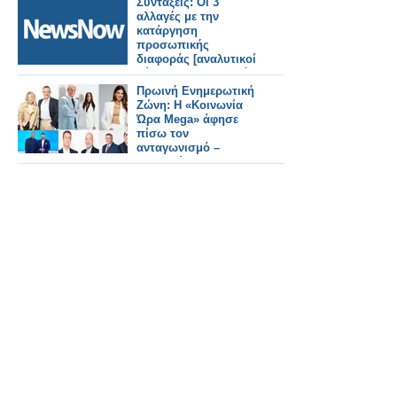
Συντάξεις: Οι 3
αλλαγές με την
κατάργηση
προσωπικής
διαφοράς [αναλυτικοί
πίνακες με τα τελικά
ποσά για όλα τα
Πρωινή Ενημερωτική
ταμεία.
Ζώνη: Η «Κοινωνία
Ώρα Mega» άφησε
πίσω τον
ανταγωνισμό –
Κατρακύλα για
«Καλημέρα Ελλάδα»
και «Νωρίς – Νωρίς»