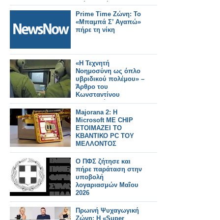
δεύτερη θέση
Prime Time Ζώνη: Το
«Μπαμπά Σ’ Αγαπώ»
πήρε τη νίκη
«Η Τεχνητή
Νοημοσύνη ως όπλο
υβριδικού πολέμου» –
Άρθρο του
Κωνσταντίνου
Μπαλωμένου
Majorana 2: Η
Microsoft ME CHIP
ΕΤΟΙΜΑΖΕΙ ΤΟ
ΚΒΑΝΤΙΚΟ PC ΤΟΥ
ΜΕΛΛΟΝΤΟΣ
Ο ΠΦΣ ζήτησε και
πήρε παράταση στην
υποβολή
λογαριασμών Μαΐου
2026
Πρωινή Ψυχαγωγική
Ζώνη: Η «Super