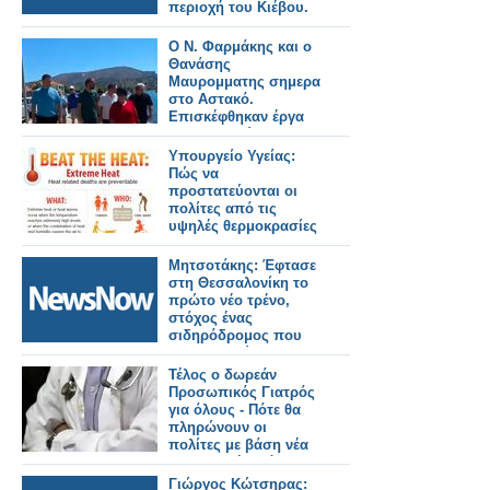
περιοχή του Κιέβου.
Ο Ν. Φαρμάκης και ο
Θανάσης
Μαυρομματης σημερα
στο Αστακό.
Επισκέφθηκαν έργα
που εκτελούνται στην
περιοχή και
Υπουργείο Υγείας:
συναντήθηκαν με
Πώς να
φορείς και πολίτες
προστατεύονται οι
(φωτο-βιντεο)
πολίτες από τις
υψηλές θερμοκρασίες
Μητσοτάκης: Έφτασε
στη Θεσσαλονίκη το
πρώτο νέο τρένο,
στόχος ένας
σιδηρόδρομος που
θα εμπιστεύονται οι
πολίτες.
Τέλος ο δωρεάν
Προσωπικός Γιατρός
για όλους - Πότε θα
πληρώνουν οι
πολίτες με βάση νέα
υπουργική απόφαση
Γιώργος Κώτσηρας: