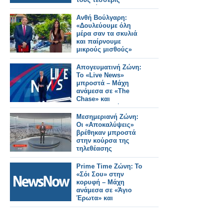
μαθητές.
Ανθή Βούλγαρη:
«Δουλεύουμε όλη
μέρα σαν τα σκυλιά
και παίρνουμε
μικρούς μισθούς»
Απογευματινή Ζώνη:
Το «Live News»
μπροστά – Μάχη
ανάμεσα σε «The
Chase» και
«Οικογενειακές
Ιστορίες»
Μεσημεριανή Ζώνη:
Οι «Αποκαλύψεις»
βρέθηκαν μπροστά
στην κούρσα της
τηλεθέασης
Prime Time Ζώνη: Το
«Σόι Σου» στην
κορυφή – Μάχη
ανάμεσα σε «Άγιο
Έρωτα» και
«MasterChef»