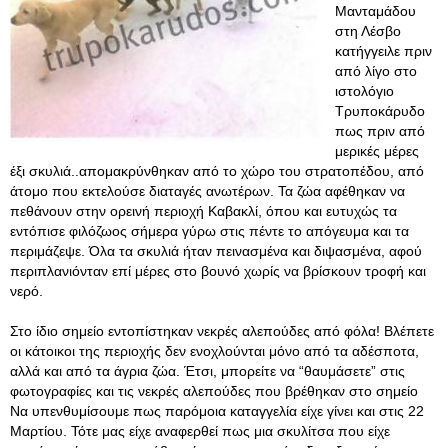
Μανταμάδου
στη Λέσβο
κατήγγειλε πριν
από λίγο στο
ιστολόγιο
Τρυποκάρυδο
πως πριν από
μερικές μέρες
έξι σκυλιά..απομακρύνθηκαν από το χώρο του στρατοπέδου, από
άτομο που εκτελούσε διαταγές ανωτέρων. Τα ζώα αφέθηκαν να
πεθάνουν στην ορεινή περιοχή Καβακλί, όπου και ευτυχώς τα
εντόπισε φιλόζωος σήμερα γύρω στις πέντε το απόγευμα και τα
περιμάζεψε. Όλα τα σκυλιά ήταν πεινασμένα και διψασμένα, αφού
περιπλανιόνταν επί μέρες στο βουνό χωρίς να βρίσκουν τροφή και
νερό.
Στο ίδιο σημείο εντοπίστηκαν νεκρές αλεπούδες από φόλα! Βλέπετε
οι κάτοικοι της περιοχής δεν ενοχλούνται μόνο από τα αδέσποτα,
αλλά και από τα άγρια ζώα. Έτσι, μπορείτε να “θαυμάσετε” στις
φωτογραφίες και τις νεκρές αλεπούδες που βρέθηκαν στο σημείο
Να υπενθυμίσουμε πως παρόμοια καταγγελία είχε γίνει και στις 22
Μαρτίου. Τότε μας είχε αναφερθεί πως μια σκυλίτσα που είχε