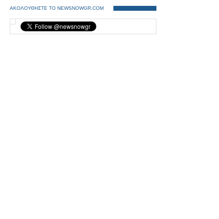
ΑΚΟΛΟΥΘΗΣΤΕ ΤΟ NEWSNOWGR.COM