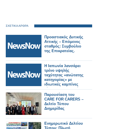
ΣΧΕΤΙΚΑ ΑΡΘΡΑ
Προαστιακός Δυτικής
Αττικής – Επόμενος
σταθμός: Συμβούλιο
της Επικρατείας.
Η Ιαπωνία λανσάρει
τρένο υψηλής
ταχύτητας «ανώτατης
κατηγορίας» με
ιδιωτικές καμπίνες
τύπου αεροπορικής
εταιρείας.
Παρουσίαση του
CARE FOR CARERS –
Δελτίο Τύπου
Διημερίδας
Ενημερωτικό Δελτίου
Τύπου: Πλωτή