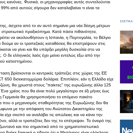
ους κανόνες. Φυσικά, οι μηχανορραφίες αυτές συντελούνται
 99% από αυτούς σίγουρα δεν καταλαβαίνει τι είναι τα
ΣΧΕΤΙΚΑ
της, άσχετα από το αν αυτό σημαίνει μια νέα δέσμη μέτρων
να στρατιωτικό πραξικόπημα. Κατά πάσα πιθανότητα,
ρέπει να ακολουθήσουν η Ισπανία, η Πορτογαλία, το Βέλγιο
να δούμε αν οι τραπεζικές καταθέσεις θα επιστρέψουν στις
ειται να γίνει και θα υπάρξει μεγάλη δυσκολία στο να
Ο δε ελληνικός λαός έχει μείνει εντελώς έξω από την
κού κατεστημένου.
σταση βρίσκονται οι κεντρικές τράπεζες στις χώρες της ΕΕ
Τ 650 δισεκατομμύρια δολάρια. Επιπλέον, εάν η Ελλάδα είχε
ωζώνη, θα χρωστά στους "παίκτες" της ευρωζώνης άλλα 125
Ένα χρέος που θα είναι πολύ μεγαλύτερο σε έξι μήνες έως
 η Γερμανία θα χρησιμοποιήσει το επόμενο πακέτο
τώρα που ο μηχανισμός σταθερότητας της Ευρωζώνης δεν θα
σύμφωνα με την απόφαση του Ανώτατου Δικαστηρίου της
α είχε σκοπό να αναλάβει τις απώλειες και να κάνει την
νο, αλλά οι τραπεζίτες δεν της το επέτρεψαν. Το όνειρό της
 ζωντανό και πιο σημαντικό από το χρηματοπιστωτικό
α βγήκε ξαφνικά η είδηση ότι η Μεσόγειος είναι ολόκληρη