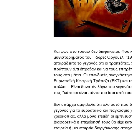
Και φως στο τούνελ δεν διαφαίνεται. Φυσ
μυθιστορήματος του Τζωρτζ Όργουελ, "19
απαράδεκτο το γεγονός ότι οι τραπεζίτες,
πράττουν ό,τι έπραξαν και να τους επιτρέ
τους στα μάτια. Οι επενδυτές αναγκάστηκ
Ευρωπαϊκή Κεντρική Τράπεζα (ΕΚΤ) και τ
πολλοί... Είναι δυνατόν λόγω του γεγονό
του, "κάποιοι είναι πάντα πιο ίσοι από του
Δεν υπάρχει αμφιβολία ότι όλο αυτό που 
γεγονός για το ευρωπαϊκό και παγκόσμιο 
χρεοκοπίας, αλλά μόνο επειδή οι εμπνευ
Διαφορετικά η επιχείρησή τους θα είχε κατ
εταιρεία ή μια εταιρεία διοργάνωσης στοι