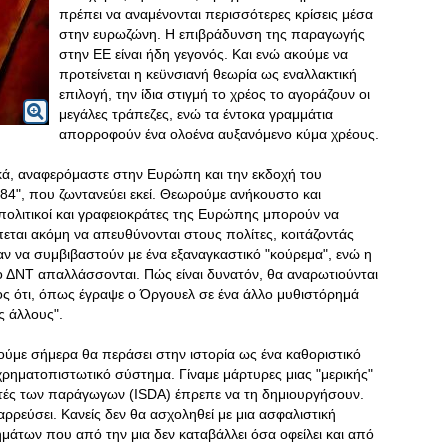
πρέπει να αναμένονται περισσότερες κρίσεις μέσα
στην ευρωζώνη. Η επιβράδυνση της παραγωγής
στην ΕΕ είναι ήδη γεγονός. Και ενώ ακούμε να
προτείνεται η κεϋνσιανή θεωρία ως εναλλακτική
επιλογή, την ίδια στιγμή το χρέος το αγοράζουν οι
μεγάλες τράπεζες, ενώ τα έντοκα γραμμάτια
απορροφούν ένα ολοένα αυξανόμενο κύμα χρέους.
ικά, αναφερόμαστε στην Ευρώπη και την εκδοχή του
84", που ζωντανεύει εκεί. Θεωρούμε ανήκουστο και
 πολιτικοί και γραφειοκράτες της Ευρώπης μπορούν να
πεται ακόμη να απευθύνονται στους πολίτες, κοιτάζοντάς
αν να συμβιβαστούν με ένα εξαναγκαστικό "κούρεμα", ενώ η
ο ΔΝΤ απαλλάσσονται. Πώς είναι δυνατόν, θα αναρωτιούνται
τος ότι, όπως έγραψε ο Όργουελ σε ένα άλλο μυθιστόρημά
ς άλλους".
ζούμε σήμερα θα περάσει στην ιστορία ως ένα καθοριστικό
χρηματοπιστωτικό σύστημα. Γίναμε μάρτυρες μιας "μερικής"
στές των παράγωγων (ISDA) έπρεπε να τη δημιουργήσουν.
αρρεύσει. Κανείς δεν θα ασχοληθεί με μια ασφαλιστική
χημάτων που από την μια δεν καταβάλλει όσα οφείλει και από