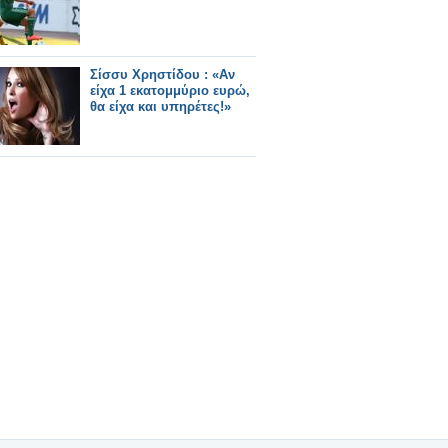
Σίσσυ Χρηστίδου : «Αν
είχα 1 εκατομμύριο ευρώ,
θα είχα και υπηρέτες!»