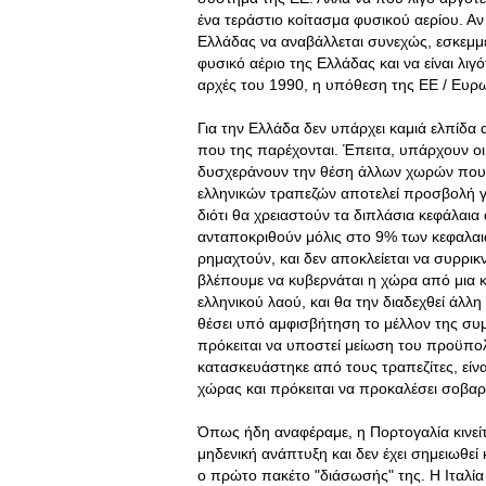
ένα τεράστιο κοίτασμα φυσικού αερίου. Αν 
Ελλάδας να αναβάλλεται συνεχώς, εσκεμμ
φυσικό αέριο της Ελλάδας και να είναι λι
αρχές του 1990, η υπόθεση της ΕΕ / Ευρω
Για την Ελλάδα δεν υπάρχει καμιά ελπίδ
που της παρέχονται. Έπειτα, υπάρχουν οι
δυσχεράνουν την θέση άλλων χωρών που 
ελληνικών τραπεζών αποτελεί προσβολή γι
διότι θα χρειαστούν τα διπλάσια κεφάλαι
ανταποκριθούν μόλις στο 9% των κεφαλαι
ρημαχτούν, και δεν αποκλείεται να συρρ
βλέπουμε να κυβερνάται η χώρα από μια κ
ελληνικού λαού, και θα την διαδεχθεί άλ
θέσει υπό αμφισβήτηση το μέλλον της σ
πρόκειται να υποστεί μείωση του προϋπο
κατασκευάστηκε από τους τραπεζίτες, είναι
χώρας και πρόκειται να προκαλέσει σοβαρ
Όπως ήδη αναφέραμε, η Πορτογαλία κινείτ
μηδενική ανάπτυξη και δεν έχει σημειωθε
ο πρώτο πακέτο "διάσωσής" της. Η Ιταλία