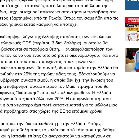
αυτό ισχύει, τότε ενδέχεται η λύση για το πρόβλημα της
ένα, μέχρι οι ισχυροί παίκτες να αποκτήσουν πρόσβαση στο
γότερο εξαρτημένοι από τη Ρωσία. Όπως τονίσαμε ήδη από τις
ζώνης είναι καταδικασμένη να αποτύχει.
α ανάκαμψης, λόγω της έλλειψης απόδοσης των κεφαλαίων
 πληρωμές CDS (περίπου 3 δισ. δολάρια), οι οποίες θα
βρίσκονται σε παρόμοια θέση. Η ανακεφαλαιοποίηση των
α τον κοινό νου ενός οποιοδήποτε οικονομολόγου. Και αυτό
α από αυτά που τους παρέχονται, προκειμένου να
ακών απαιτήσεων. Τα συνταξιοδοτικά ταμεία στην Ελλάδα θα
ικνωθούν στο 25% της πρώην αξίας τους. Εξακολουθούμε να
υβέρνηση συνασπισμού, η οποία δεν έχει την έγκριση του
λη μια κυβέρνηση συνασπισμού τον Μάιο, πράγμα που θα
υμφωνίας "διάσωσης" που μόλις ολοκληρώθηκε. Η Ελλάδα
λογισμού της κατά άλλο ένα 20%. Η συμφωνία αυτή, που
 η ό,τι χειρότερο έχει ποτέ κατασκευαστεί για το μέλλον μιας
ά προβλήματα στις χώρες της ΕΕ τα επόμενα χρόνια.
αι προς την ίδια κατεύθυνση με την Ελλάδα. Υπάρχει
ί καμιά μεταβολή προς το καλύτερο από τότε που της δόθηκε
 και η Ισπανία επίσης θα αναγκαστούν να καταφύγουν σε