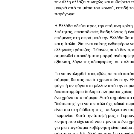
την άλλη αλλάζει συνεχώς και αυθαίρετα τ
μακριά από τα μάτια του κοινού, επειδή το
παράγωγα.
Η Ελλάδα οδεύει προς την επόμενη κρίση 
λιτότητας, επεισοδιακές διαδηλώσεις ή έ
επόμενες στη σειρά μετά την Ελλάδα θα π
και η Ιταλία. Θα είναι επίσης ενδιαφέρον 
ελληνικές τράπεζες. Πιθανώς αυτό δεν πρόκ
σημειωθεί οποιαδήποτε μορφή ανάκαμψης. 
εξίσωση, λόγω της αδιαφορίας του πολιτι
Για να αντιληφθείτε ακριβώς σε ποιά κατά
σήμερα, θα σας πω ότι χρωστούν στην ΕΚ
φύγει ή αν φύγει στο μέλλον από την ευρ
δισεκατομμύρια δολάρια πληρωτέο χρέος. 
ένα χρόνο από σήμερα. Αυτό σημαίνει ότι
"διάσωσης" για να πει πάλι όχι, ειδικά 
είναι πια στη διάθεσή της, τουλάχιστον 
Γερμανίας. Κατά την άποψή μας, η Γερμανί
κίνηση που είχε κατά νου πριν από ένα χρό
για μια παγκόσμια κυβέρνηση είναι ακόμα
σύστημα της ΕΕ. Αλλά να που λίγο αργότερ