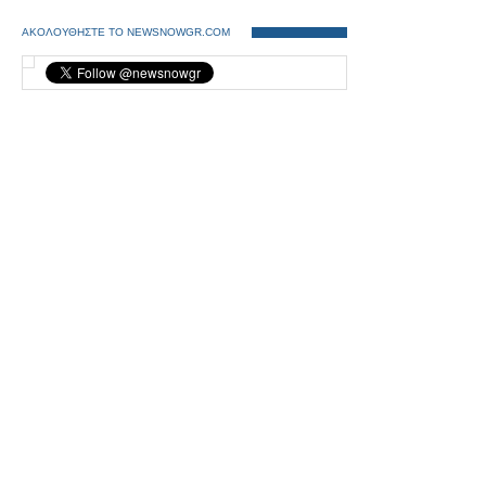
ΑΚΟΛΟΥΘΗΣΤΕ ΤΟ NEWSNOWGR.COM