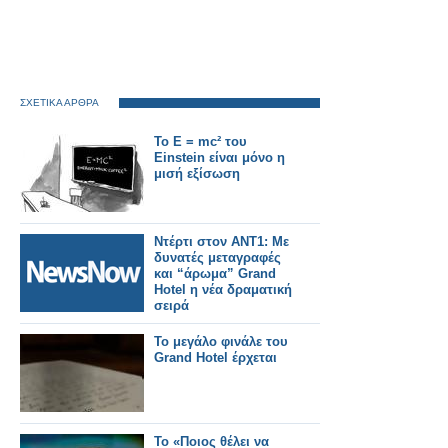
ΣΧΕΤΙΚΑ ΑΡΘΡΑ
Το E = mc² του
Einstein είναι μόνο η
μισή εξίσωση
Ντέρτι στον ΑΝΤ1: Με
δυνατές μεταγραφές
και “άρωμα” Grand
Hotel η νέα δραματική
σειρά
Το μεγάλο φινάλε του
Grand Hotel έρχεται
Το «Ποιος θέλει να