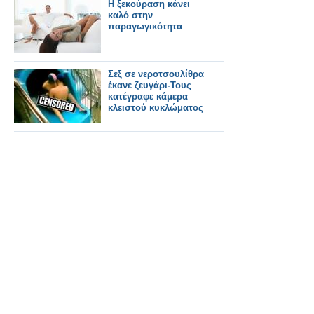
Η ξεκούραση κάνει
καλό στην
παραγωγικότητα
Σεξ σε νεροτσουλίθρα
έκανε ζευγάρι-Τους
κατέγραφε κάμερα
κλειστού κυκλώματος