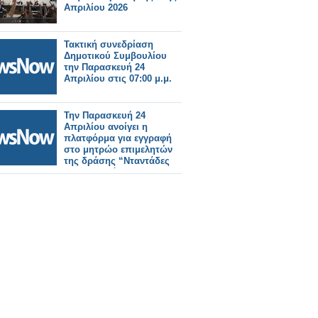
Απριλίου 2026
Τακτική συνεδρίαση
Δημοτικού Συμβουλίου
την Παρασκευή 24
Απριλίου στις 07:00 μ.μ.
Την Παρασκευή 24
Απριλίου ανοίγει η
πλατφόρμα για εγγραφή
στο μητρώο επιμελητών
της δράσης “Νταντάδες
της γειτονιάς’’, που
αφορά υπηρεσία κατ’
οίκον φροντίδας βρεφών
και νηπίων από 2 μηνών
έως 2,5 ετών.