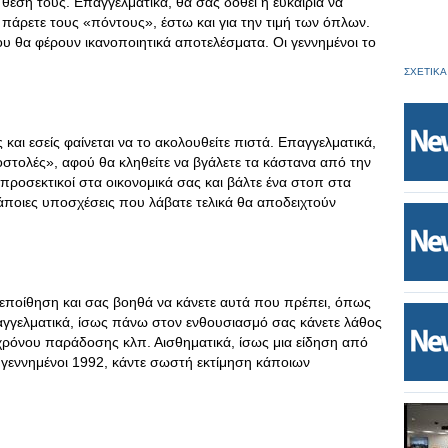
θέση τους. Επαγγελματικά, θα σας δοθεί η ευκαιρία να
να πάρετε τους «πόντους», έστω και για την τιμή των όπλων.
ου θα φέρουν ικανοποιητικά αποτελέσματα. Οι γεννημένοι το
ΣΧΕΤΙΚΑ
ς και εσείς φαίνεται να το ακολουθείτε πιστά. Επαγγελματικά,
οστολές», αφού θα κληθείτε να βγάλετε τα κάστανα από την
προσεκτικοί στα οικονομικά σας και βάλτε ένα στοπ στα
άποιες υποσχέσεις που λάβατε τελικά θα αποδειχτούν
εποίθηση και σας βοηθά να κάνετε αυτά που πρέπει, όπως
παγγελματικά, ίσως πάνω στον ενθουσιασμό σας κάνετε λάθος
χρόνου παράδοσης κλπ. Αισθηματικά, ίσως μια είδηση από
ι γεννημένοι 1992, κάντε σωστή εκτίμηση κάποιων