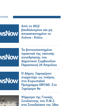
 ΑΡΘΡΑ
Από το 2012
βανδαλισμένο και μη
αποκαταστημένο το
Λιόσια - Κιάτο.
Τα βιντεοσκοπημένα
πρακτικά της τακτικής
συνεδρίασης του
Δημοτικού Συμβουλίου
Παρασκευή 24 Απριλίου
2026.
Ο Δήμος Ξηρομέρου
συμμετέχει ως εταίρος
στο Ευρωπαϊκό
Πρόγραμμα DRYAD. Στο
Ξηρόμερο θα
πραγματοποιηθεί η
επίδειξη DR5 την
Ψήφισμα της Γενικής
Παρασκευή 24 Απριλίου.
Συνέλευσης του Π.Φ.Σ.
στη Συνεδρίαση της 18ης