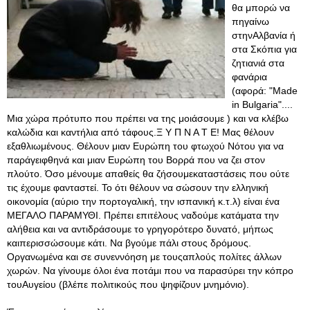
θα μπορώ να
πηγαίνω
στηνΑλβανία ή
στα Σκόπια για
ζητιανιά στα
φανάρια
(αφορά: "Made
in Bulgaria"....
Μια χώρα πρότυπο που πρέπει να της μοιάσουμε ) και να κλέβω
καλώδια και καντήλια από τάφους.Ξ Υ Π Ν Α Τ Ε! Μας θέλουν
εξαθλιωμένους. Θέλουν μιαν Ευρώπη του φτωχού Νότου για να
παράγειφθηνά και μιαν Ευρώπη του Βορρά που να ζει στον
πλούτο. Όσο μένουμε απαθείς θα ζήσουμεκαταστάσεις που ούτε
τις έχουμε φανταστεί. Το ότι θέλουν να σώσουν την ελληνική
οικονομία (αύριο την πορτογαλική, την ισπανική κ.τ.λ) είναι ένα
ΜΕΓΑΛΟ ΠΑΡΑΜΥΘΙ. Πρέπει επιτέλους ναδούμε κατάματα την
αλήθεια και να αντιδράσουμε το γρηγορότερο δυνατό, μήπως
καιπερισσώσουμε κάτι. Να βγούμε πάλι στους δρόμους.
Οργανωμένα και σε συνεννόηση με τουςαπλούς πολίτες άλλων
χωρών. Να γίνουμε όλοι ένα ποτάμι που να παρασύρει την κόπρο
τουΑυγείου (βλέπε πολιτικούς που ψηφίζουν μνημόνιο).