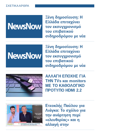
ΣΧΕΤΙΚΑ ΑΡΘΡΑ
Ξένη δημοσίευση: Η
Ελλάδα επιταχύνει
τον εκσυγχρονισμό
του επιβατικού
σιδηροδρόμου με νέα
ηλεκτρικά και
υβριδικά τρένα.
Ξένη δημοσίευση: Η
Ελλάδα επιταχύνει
τον εκσυγχρονισμό
του επιβατικού
σιδηροδρόμου με νέα
ηλεκτρικά και
υβριδικά τρένα.
ΑΛΛΑΓΗ ΕΠΟΧΗΣ ΓΙΑ
ΤΗΝ TVs και monitors
ΜΕ ΤΟ ΚΑΘΟΛΟΓΙΚΟ
ΠΡΟΤΥΠΟ HDMI 2.2
Ετεοκλής Παύλου για
Λιάγκα: Το σχόλιο για
την ανάρτηση περί
«ελευθερίας» και η
αλλαγή στην
εμφάνισή του