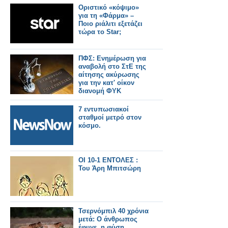
Οριστικό «κόψιμο»
για τη «Φάρμα» –
Ποιο ριάλιτι εξετάζει
τώρα το Star;
ΠΦΣ: Ενημέρωση για
αναβολή στο ΣτΕ της
αίτησης ακύρωσης
για την κατ' οίκον
διανομή ΦΥΚ
7 εντυπωσιακοί
σταθμοί μετρό στον
κόσμο.
ΟΙ 10-1 ΕΝΤΟΛΕΣ :
Του Άρη Μπιτσώρη
Τσερνόμπιλ 40 χρόνια
μετά: Ο άνθρωπος
έφυγε, η φύση