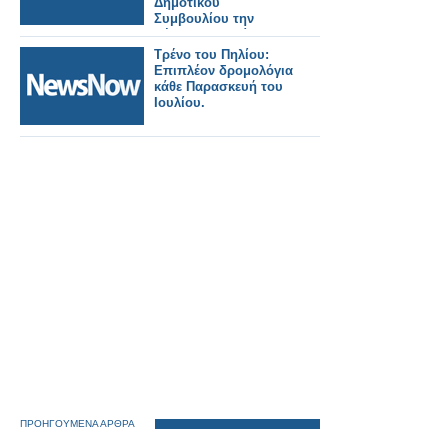
Δημοτικού
Συμβουλίου την
Πέμπτη 2 Ιουλίου
2026. Εκλογή νέου
Τρένο του Πηλίου:
Προεδρείου και
Επιπλέον δρομολόγια
Δημοτικής
κάθε Παρασκευή του
Επιτροπής.
Ιουλίου.
ΠΡΟΗΓΟΥΜΕΝΑ ΑΡΘΡΑ