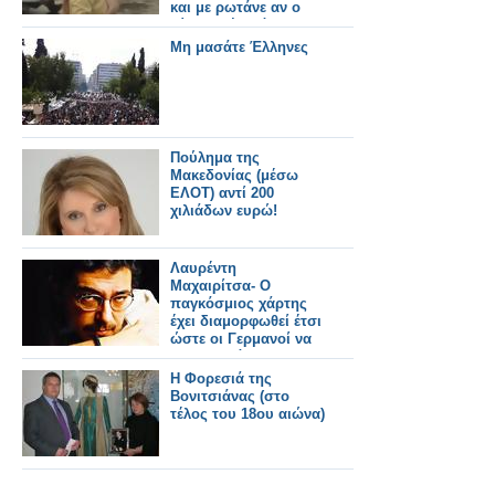
και με ρωτάνε αν ο
Κίτσος ξέρει ότι
κυκλοφορώ έξω
Μη μασάτε Έλληνες
Πούλημα της
Μακεδονίας (μέσω
ΕΛΟΤ) αντί 200
χιλιάδων ευρώ!
Λαυρέντη
Μαχαιρίτσα- Ο
παγκόσμιος χάρτης
έχει διαμορφωθεί έτσι
ώστε οι Γερμανοί να
ζουν σε βάρος μας.
Η Φορεσιά της
Βονιτσιάνας (στο
τέλος του 18ου αιώνα)