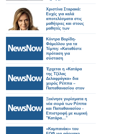
Χριστίνα Σταρακά:
Eυχές για καλά
αποτελέσματα στις
μαθήτριες και στους
μαθητές των
Πανελληνίων –
«Βολές» κατά του
Κόντρα Βορίδη-
κράτους και του
Φάμελλου για τα
Υπουργείου Παιδείας
Τέμπη: «Καταθέστε
για τη διεξαγωγή τους
πρόταση για
σύσταση
προανακριτικής
επιτροπής»
Έρχεται η «Κατάρα
της Τζέλας
Δελαφράγκα» δια
χειρός Ρέππα –
Παπαθανασίου στον
ALPHA - Διαβάστε τα
πάντα για τη σειρά
Ξεκίνησε γυρίσματα η
νέα σειρά των Ρέππα
και Παπαθανασίου -
Επιστροφή με κωμική
"Κατάρα…"
«Καμπανάκι» του
ΕΟΦ για φάρμακο