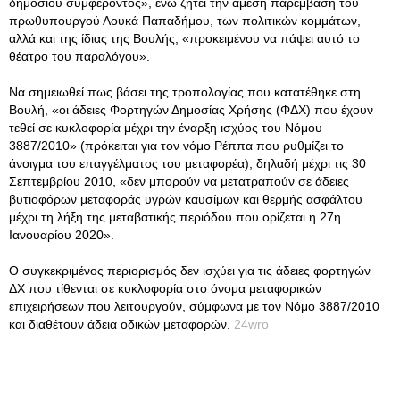
δημοσίου συμφέροντος», ενώ ζητεί την άμεση παρέμβαση του
πρωθυπουργού Λουκά Παπαδήμου, των πολιτικών κομμάτων,
αλλά και της ίδιας της Βουλής, «προκειμένου να πάψει αυτό το
θέατρο του παραλόγου».
Να σημειωθεί πως βάσει της τροπολογίας που κατατέθηκε στη
Βουλή, «οι άδειες Φορτηγών Δημοσίας Χρήσης (ΦΔΧ) που έχουν
τεθεί σε κυκλοφορία μέχρι την έναρξη ισχύος του Νόμου
3887/2010» (πρόκειται για τον νόμο Ρέππα που ρυθμίζει το
άνοιγμα του επαγγέλματος του μεταφορέα), δηλαδή μέχρι τις 30
Σεπτεμβρίου 2010, «δεν μπορούν να μετατραπούν σε άδειες
βυτιοφόρων μεταφοράς υγρών καυσίμων και θερμής ασφάλτου
μέχρι τη λήξη της μεταβατικής περιόδου που ορίζεται η 27η
Ιανουαρίου 2020».
Ο συγκεκριμένος περιορισμός δεν ισχύει για τις άδειες φορτηγών
ΔΧ που τίθενται σε κυκλοφορία στο όνομα μεταφορικών
επιχειρήσεων που λειτουργούν, σύμφωνα με τον Νόμο 3887/2010
και διαθέτουν άδεια οδικών μεταφορών.
24wro