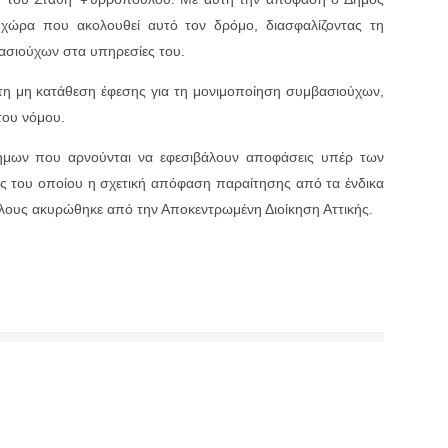
χώρα που ακο­λου­θεί αυτό τον δρόμο, δια­σφα­λίζο­ντας τη
­σιούχων στα υπη­ρε­σίες του.
τη μη κατάθεση έφεσης για τη μονιμοποίηση συμβασιούχων,
του νόμου.
δήμων που αρνούνται να εφεσιβάλουν αποφάσεις υπέρ των
ς του οποίου η σχετική απόφαση παραίτησης από τα ένδικα
λους ακυρώθηκε από την Αποκεντρωμένη Διοίκηση Αττικής.