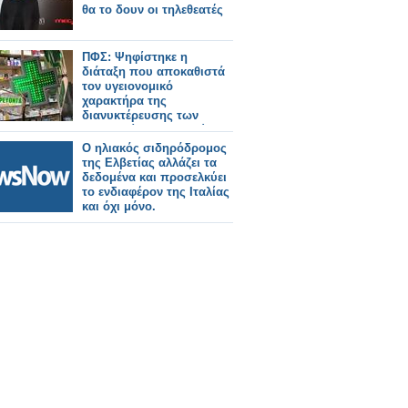
θα το δουν οι τηλεθεατές
ΠΦΣ: Ψηφίστηκε η
διάταξη που αποκαθιστά
τον υγειονομικό
χαρακτήρα της
διανυκτέρευσης των
φαρμακείων οριοθετώντας
με σαφήνεια τις
Ο ηλιακός σιδηρόδρομος
υποχρεώσεις τους κατά
της Ελβετίας αλλάζει τα
τη διάρκειά της
δεδομένα και προσελκύει
το ενδιαφέρον της Ιταλίας
και όχι μόνο.