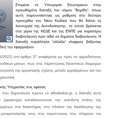
Επιμένει το Υπουργείο Εσωτερικών στην
προωθημένη διάταξη του νόμου “Βορίδη“, όπως
αυτή παρουσιάστηκε ως ρύθμιση στο δεύτερο
προσχέδιο του Νέου Κώδικα που θα διέπει τη
λειτουργία της Αυτοδιοίκησης, το οποίο βρίσκεται
στα χέρια της ΚΕΔΕ και της ΕΝΠΕ για περαιτέρω
διαβούλευση πριν τεθεί σε δημόσια διαβούλευση. Η
διάταξή παράλληλα “αλλάζει” ελαφρώς βάζοντας
δεν) την εφαρμόζουν.
5/2022) στο άρθρο 37 αναφέρεται ως προς τις αρμοδιότητες
 ενδίκων μέσων, πως στις περιπτώσεις δικαστικών διαμαχών
ατροπή της εργασιακής σχέσης μεταξύ εργαζομένων και του
χρεωτική.
κής Υπηρεσίας στις εφέσεις
ου δημοσίευσε πρώτο το aftodioikisi.gr, η διάταξη αυτή
ο χαρακτήρα καταδεικνύοντας την ανένδοτη στάση της
ομένων στα δικαστήρια, στο πλαίσιο της διεκδίκησης της
 μονιμοποίησής τους στις περιπτώσεις που πληρούν την