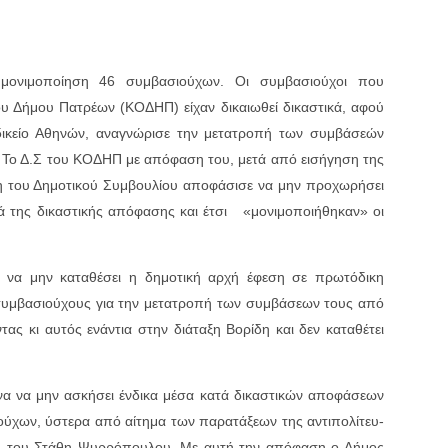
ονιμοποίηση 46 συμβασιούχων. Οι συμβασιούχοι που
υ Δήμου Πατρέων (ΚΟΔΗΠ) είχαν δικαιωθεί δικαστικά, αφού
ικείο Αθηνών, αναγνώρισε την μετατροπή των συμβάσεών
 Το Δ.Σ του ΚΟΔΗΠ με απόφαση του, μετά από εισήγηση της
ξη του Δημοτικού Συμβουλίου αποφάσισε να μην προχωρήσει
ά της δικαστικής απόφασης και έτσι «μονιμοποιήθηκαν» οι
να μην καταθέσει η δημοτική αρχή έφεση σε πρωτόδικη
συμβασιούχους για την μετατροπή των συμβάσεων τους από
ας κι αυτός ενάντια στην διάταξη Βορίδη και δεν καταθέτει
 να μην ασκήσει ένδικα μέσα κατά δικα­στι­κών απο­φάσεων
ιούχων, ύστερα από αίτημα των παρα­τάξεων της αντι­πο­λίτευ­
ση του Στάθη Ψυρ­ρόπου­λου. Με αυτή την απόφαση ο Δήμος