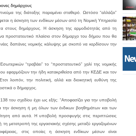
φρονες δημάρχους
πνεύμα της διάταξης παραμένει σταθερό. Ωστόσο “αλλάζει”
φεται η άσκηση των ενδίκων μέσων από τη Νομική Υπηρεσία
τα στους δημάρχους. Η άσκηση της αρμοδιότητάς από τη
να προστατευτικό πλαίσιο στον δήμαρχο του δήμου που θα
 νέες δαπάνες νομικής κάλυψης με σκοπό να κερδίσουν την
 Εσωτερικών “τραβάει” το “προστατευτικό” χαλί της νομικής
ου εφαρμόζουν την ήδη κατακριθείσα από την ΚΕΔΕ και τον
τσι λοιπόν, την πολιτική, αλλά και διοικητική ευθύνη της
ειστικά ο δήμαρχος.
38 του σχεδίου έχει ως εξής: “Αποφασίζει για την υποβολή
για την άσκηση ή μη όλων των ένδικων βοηθημάτων και των
αίτηση από αυτά. Η υποβολή προσφυγής στις περιπτώσεις
 τη μετατροπή της εργασιακής σχέσης μεταξύ εργαζομένων
ιφέρειας, στις οποίες η άσκηση ενδίκων μέσων είναι