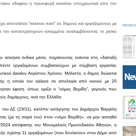
υταίου εδαφίου η προσφυγή ασκείται υποχρεωτικά από τον
χει αποτελέσει “κόκκινο πανί” σε δήμους και εργαζόμενους με
ΠΡΟΗΓΟ
α την καταστρατηγούν εσκεμμένα αναλαμβάνοντας το ρίσκο
 ασκήσει ένδικα μέσα, πηγαίνοντας ενάντια στη «διάταξη
 πέντε εργαζομένων συμβασιούχων με σύμβαση εργασίας
ωτικού Δικαίου Αορίστου Χρόνου. Μάλιστα, ο δήμος διώκεται
κής η οποία τον κάλεσε σε απολογία από κοινού με 20
κησαν έφεση -όπως ορίζει ο “νόμος Βορίδη”, γεγονός που
ούς δημάρχους, ανά την Ελλάδα.
του ΔΣ (19/11), κατόπιν εισήγησης του Δημάρχου Βαγγέλη
ας (με τη σειρά του) στον «νόμο Βορίδη», να μην ασκηθεί
39/2024 απόφασης του Μονομελούς Πρωτοδικείου Αθηνών, η
κής σχέσης 11 εργαζομένων (που δουλεύουν στον Δήμο από