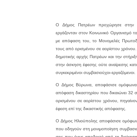
Ο Δήμος Πατρέων προχώρησε στην μ
εργάζονταν στον Κοινωνικό Οργανισμό το
με απόφαση του, το Μονομελές Πρωτοδ
τους από ορισμένου σε αορίστου χρόνου.
δημοτικής αρχής Πατρέων και την στήρι
στην άσκηση έφεσης ούτε αναίρεσης κατ
συγκεκριμένοι συμβασιούχοι-εργαζόμενοι.
Ο Δήμος Βύρωνα, αποφάσισε ομόφωνα 
απόφαση δικαστηρίου που δικαιώνει 32 
ορισμένου σε αορίστου χρόνου, πηγαίνοντ
έφεση επί της δικαστικής απόφασης.
Ο Δήμος Ηλιούπο­λης απο­φάσισε ομόφωνα
που οδη­γούν στη μονι­μο­ποίηση συμ­βα­σ
σης που έγινε απο­δε­κτό από τη διοίκη