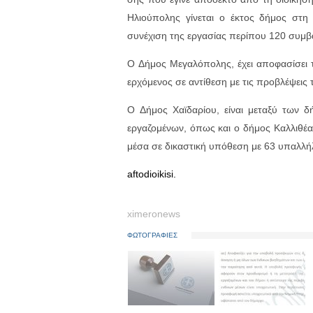
Ηλιούπο­λης γίνε­ται ο έκτος δήμος στη 
συνέχιση της εργα­σίας περίπου 120 συμ­βα
Ο Δήμος Μεγαλόπολης, έχει αποφασίσει 
ερχόμενος σε αντίθεση με τις προβλέψεις 
Ο Δήμος Χαϊδαρίου, είναι μεταξύ των 
εργαζομένων, όπως και ο δήμος Καλλιθέα
μέσα σε δικαστική υπόθεση με 63 υπαλλή
aftodioikisi.
ximeronews
ΦΩΤΟΓΡΑΦΙΕΣ