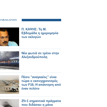
ΥΜΕΝΑ ΑΡΘΡΑ
Π. ΚΑΨΗΣ: Τη Μ.
Εβδομάδα η ημερομηνία
των εκλογών
Νέα φωτιά σε τρένο στην
Αλεξανδρούπολη
Πόσο "αναγκαίος" είναι
τώρα ο εκσυγχρονισμός
των F16; Η απάντηση από
έναν πιλότο
25+1 σημαντικά πράγματα
που διδάσκει η μάνα