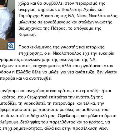
χώρα και θα συμβάλλει στον περιορισμό της
ανεργίας, σημείωσε ο Βουλευτής Αχαΐας και
Τομεάρχης Εργασίας της ΝΔ, Νίκος Νικολόπουλος,
μιλώντας σε εργαζόμενους και στελέχη γνωστής
βιομηχανίας της Πάτρας, το απόγευμα της
Κυριακής.
Προσκεκλημένος της γνωστής και ιστορικής
επιχείρησης, ο κ. Νικολόπουλος είχε την ευκαιρία
ογράμματος επανεκκίνησης της οικονομίας της ΝΔ,
 έχουν υποστεί, επιχειρηματίες αλλά και εργαζόμενοι στον
φόσον η Ελλάδα θέλει να μιλάει για νέα ανάπτυξη, δεν γίνεται
παράξει και να αναπτυχθεί.
υργήσαμε και ανεχτήκαμε ένα κράτος που εμποδίζει ή και
α κράτος, που θεωρητικά επιτρέπει την ανάπτυξη της
οδίζει, τη ναρκοθετεί, τη πατρονάρει και τελικά, την
 έφερε πρόσωπο με πρόσωπο με όλες τις ασθένειες του
ε πίσω από το δάχτυλό μας. Οφείλουμε, και μάλιστα άμεσα
αλείψουμε ιδεοληψίες του παρελθόντος και το κράτος, να
 επιχειρηματικότητας, αλλά και στην προσέλκυση νέων