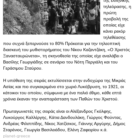
της ελληνικής
τηλεόρασης, η
πρώτη
προβολή της
οποίας είχε
κάνει ρεκόρ
τηλεθέασης
που συχνά ξεπερνούσε το 80% Πρόκειται για την τηλεοπτική
διασκευή του μυθιστορήματος του Νίκου Καζαντζάκη, «Ο Χριστός
Ξανασταυρώνεται», τη σκηνοθεσία της οποίας είχε αναλάβει ο
Βασίλης Γεωργιάδης σε σενάριο του Νότη Περγιάλη και του
Γεράσιμου Σταύρου.
Η υπόθεση της σειράς εκτυλίσσεται στην ενδοχώρα της Μικράς
Ασίας και πιο συγκεκριμένα στο χωριό Λυκόβρυση, το 1921, οι
κάτοικοι του οποίου, σύμφωνα με ένα παλιό έθιμο, κάθε επτά
χρόνια έκαναν την αναπαράσταση των Παθών του Χριστού.
Πρωταγωνιστές της σειράς είναι οι Αλέξανδρος Γκόλφης,
Λυκούργος Καλλέργης, Κάτια Δανδουλάκη, Γιώργος Φούντας,
Ανδρέας Φιλιππίδης, Νίκος Χατζίσκος, Γιάννης Αργύρης, Δήμος
Σταρένιος, Γεωργία Βασιλειάδου, Ελένη Ζαφειρίου κ.ά.
planet-greece