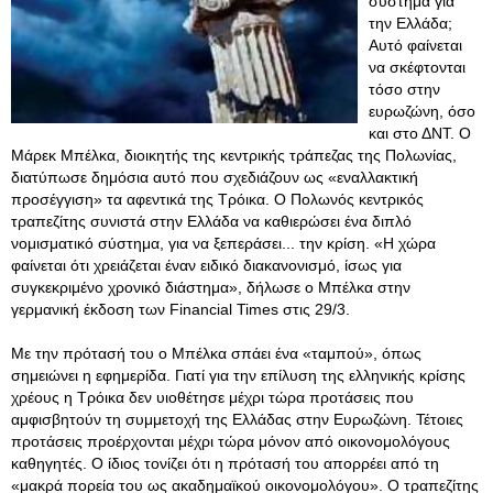
σύστημα για
την Ελλάδα;
Αυτό φαίνεται
να σκέφτονται
τόσο στην
ευρωζώνη, όσο
και στο ΔΝΤ. Ο
Μάρεκ Μπέλκα, διοικητής της κεντρικής τράπεζας της Πολωνίας,
διατύπωσε δημόσια αυτό που σχεδιάζουν ως «εναλλακτική
προσέγγιση» τα αφεντικά της Τρόικα. Ο Πολωνός κεντρικός
τραπεζίτης συνιστά στην Ελλάδα να καθιερώσει ένα διπλό
νομισματικό σύστημα, για να ξεπεράσει... την κρίση. «Η χώρα
φαίνεται ότι χρειάζεται έναν ειδικό διακανονισμό, ίσως για
συγκεκριμένο χρονικό διάστημα», δήλωσε ο Μπέλκα στην
γερμανική έκδοση των Financial Times στις 29/3.
Με την πρότασή του ο Μπέλκα σπάει ένα «ταμπού», όπως
σημειώνει η εφημερίδα. Γιατί για την επίλυση της ελληνικής κρίσης
χρέους η Τρόικα δεν υιοθέτησε μέχρι τώρα προτάσεις που
αμφισβητούν τη συμμετοχή της Ελλάδας στην Ευρωζώνη. Τέτοιες
προτάσεις προέρχονται μέχρι τώρα μόνον από οικονομολόγους
καθηγητές
. Ο ίδιος τονίζει ότι η πρότασή του απορρέει από τη
«μακρά πορεία του ως ακαδημαϊκού οικονομολόγου». Ο τραπεζίτης