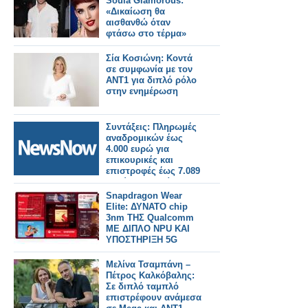
Soula Glamorous:
«Δικαίωση θα
αισθανθώ όταν
φτάσω στο τέρμα»
Σία Κοσιώνη: Κοντά
σε συμφωνία με τον
ΑΝΤ1 για διπλό ρόλο
στην ενημέρωση
Συντάξεις: Πληρωμές
αναδρομικών έως
4.000 ευρώ για
επικουρικές και
επιστροφές έως 7.089
ευρώ για χηρείας - Οι
δικαιούχοι ανά
Snapdragon Wear
κατηγορία.
Elite: ΔΥΝΑΤΟ chip
3nm ΤΗΣ Qualcomm
ΜΕ ΔΙΠΛΟ NPU ΚΑΙ
ΥΠΟΣΤΗΡΙΞΗ 5G
Μελίνα Τσαμπάνη –
Πέτρος Καλκόβαλης:
Σε διπλό ταμπλό
επιστρέφουν ανάμεσα