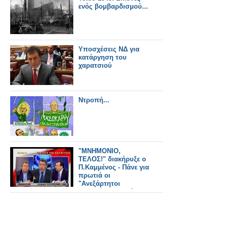
ενός βομβαρδισμού...
Υποσχέσεις ΝΔ για
κατάργηση του
χαρατσιού
Ντροπή...
"ΜΝΗΜΟΝΙΟ,
ΤΕΛΟΣ!" διακήρυξε ο
Π.Καμμένος - Πάνε για
πρωτιά οι
"Ανεξάρτητοι
Έλληνες" και βλέπουν
συνεργασία με
ΣΥΡΙΖΑ!