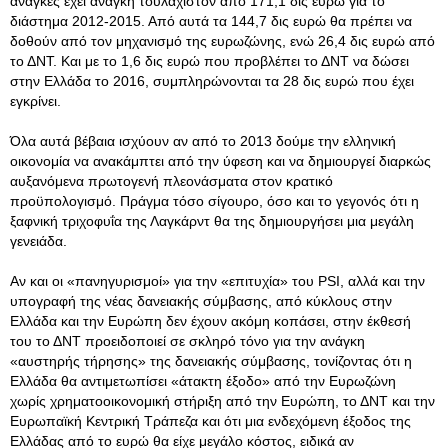
ανάγκες έχει ανάγκη τουλάχιστον από 171,1 δις ευρώ για το
διάστημα 2012-2015. Από αυτά τα 144,7 δις ευρώ θα πρέπει να
δοθούν από τον μηχανισμό της ευρωζώνης, ενώ 26,4 δις ευρώ από
το ΔΝΤ. Και με το 1,6 δις ευρώ που προβλέπει το ΔΝΤ να δώσει
στην Ελλάδα το 2016, συμπληρώνονται τα 28 δις ευρώ που έχει
εγκρίνει.
Όλα αυτά βέβαια ισχύουν αν από το 2013 δούμε την ελληνική
οικονομία να ανακάμπτει από την ύφεση και να δημιουργεί διαρκώς
αυξανόμενα πρωτογενή πλεονάσματα στον κρατικό
προϋπολογισμό. Πράγμα τόσο σίγουρο, όσο και το γεγονός ότι η
ξαφνική τριχοφυΐα της Λαγκάρντ θα της δημιουργήσει μια μεγάλη
γενειάδα.
Αν και οι «πανηγυρισμοί» για την «επιτυχία» του PSI, αλλά και την
υπογραφή της νέας δανειακής σύμβασης, από κύκλους στην
Ελλάδα και την Ευρώπη δεν έχουν ακόμη κοπάσει, στην έκθεσή
του το ΔΝΤ προειδοποιεί σε σκληρό τόνο για την ανάγκη
«αυστηρής τήρησης» της δανειακής σύμβασης, τονίζοντας ότι η
Ελλάδα θα αντιμετωπίσει «άτακτη έξοδο» από την Ευρωζώνη
χωρίς χρηματοοικονομική στήριξη από την Ευρώπη, το ΔΝΤ και την
Ευρωπαϊκή Κεντρική Τράπεζα και ότι μια ενδεχόμενη έξοδος της
Ελλάδας από το ευρώ θα είχε μεγάλο κόστος, ειδικά αν