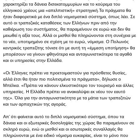
χαρακτηρίζει τα δάνεια δισεκατομμυρίων και το κούρεμα του
ελληνικού χρέους μια «απελπιστική» στρατηγική.Τα πράγματα θα
ήταν διαφορετικά με ένα διπλό νομισματικό σύστημα, όπως λέει. Σε
αυτό οι τραπεζικές καταθέσεις των Ελλήνων πριν από την
καθιέρωση του συστήματος, θα παραμείνουν σε ευρώ και δεν θα
μειωθεί η αξία τους. Αλλά οι μισθοί θα πληρώνονται στη συνέχεια με
το νέο, υποτιμημένο σε σχέση με το ευρώ, νόμισμα. Ο Πολωνός
κεντρικός τραπεζίτης τόνισε ότι με αυτή τη «έμμεση υποτίμηση» θα
μπορέσουν να γίνουν φθηνότερα και ανταγωνιστικότερα τα αγαθά
και οι υπηρεσίες στην Ελλάδα.
«Οι Έλληνες πρέπει να προετοιμαστούν για πρόσθετες θυσίες,
αλλά έτσι θα ήταν πιο πολιτισμένα τα πράγματα», δήλωσε ο
Μπέλκα. «Πρέπει να κάνουν ελκυστικότερο τον τουρισμό και άλλες
υπηρεσίες. Η Ελλάδα πρέπει να ανακαλύψει εκ νέου τον εαυτό
της». Όλα για την ανταγωνιστικότητα με τα μάτια των τραπεζιτών
και των αρπαχτικών της αγοράς.
Απ’ ότι φαίνεται αυτό το διπλό νομισματικό σύστημα, όπου τα
δάνεια και οι εξωτερικές δοσοληψίες της χώρας θα παραμείνουν σε
σκληρό ευρώ, ενώ οι μισθοί και οι εσωτερικές συναλλαγές θα
πληρώνονται με ένα ειδικό νόμισμα ευκαιρίας, είναι το μόνο που