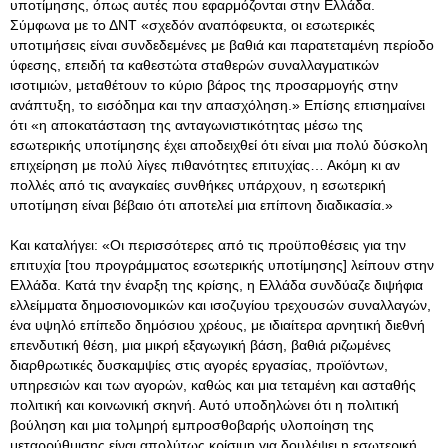
υποτίμησης, όπως αυτές που εφαρμόζονται στην Ελλάδα.
Σύμφωνα με το ΔΝΤ «σχεδόν αναπόφευκτα, οι εσωτερικές
υποτιμήσεις είναι συνδεδεμένες με βαθιά και παρατεταμένη περίοδο
ύφεσης, επειδή τα καθεστώτα σταθερών συναλλαγματικών
ισοτιμιών, μεταθέτουν το κύριο βάρος της προσαρμογής στην
ανάπτυξη, το εισόδημα και την απασχόληση.» Επίσης επισημαίνει
ότι «η αποκατάσταση της ανταγωνιστικότητας μέσω της
εσωτερικής υποτίμησης έχει αποδειχθεί ότι είναι μια πολύ δύσκολη
επιχείρηση με πολύ λίγες πιθανότητες επιτυχίας… Ακόμη κι αν
πολλές από τις αναγκαίες συνθήκες υπάρχουν, η εσωτερική
υποτίμηση είναι βέβαιο ότι αποτελεί μια επίπονη διαδικασία.»
Και καταλήγει: «Οι περισσότερες από τις προϋποθέσεις για την
επιτυχία [του προγράμματος εσωτερικής υποτίμησης] λείπουν στην
Ελλάδα. Κατά την έναρξη της κρίσης, η Ελλάδα συνδύαζε διψήφια
ελλείμματα δημοσιονομικών και ισοζυγίου τρεχουσών συναλλαγών,
ένα υψηλό επίπεδο δημόσιου χρέους, με ιδιαίτερα αρνητική διεθνή
επενδυτική θέση, μια μικρή εξαγωγική βάση, βαθιά ριζωμένες
διαρθρωτικές δυσκαμψίες στις αγορές εργασίας, προϊόντων,
υπηρεσιών και των αγορών, καθώς και μια τεταμένη και ασταθής
πολιτική και κοινωνική σκηνή. Αυτό υποδηλώνει ότι η πολιτική
βούληση και μια τολμηρή εμπροσθοβαρής υλοποίηση της
μεταρρύθμισης είναι απολύτως κρίσιμη για δουλέψει η εσωτερική