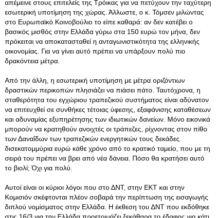
απέμεινε στους επιτελείς της Τρόικας για να πετύχουν την ταχύτερη
εσωτερική υποτίμηση της χώρας. Άλλωστε, ο κ. Τόμσεν μιλώντας
στο Ευρωπαϊκό Κοινοβούλιο το είπε καθαρά: αν δεν κατέβει ο
βασικός μισθός στην Ελλάδα γύρω στα 150 ευρώ τον μήνα, δεν
πρόκειται να αποκατασταθεί η ανταγωνιστικότητα της ελληνικής
οικονομίας. Για να γίνει αυτό πρέπει να υπάρξουν πολύ πιο
δρακόντεια μέτρα.
Από την άλλη, η εσωτερική υποτίμηση με μέτρα οριζόντιων
δραστικών περικοπών πλησιάζει να πιάσει πάτο. Ταυτόχρονα, η
σταθερότητα του εγχώριου τραπεζικού συστήματος είναι αδύνατον
να επιτευχθεί σε συνθήκες τέτοιας ύφεσης, εξαφάνισης καταθέσεων
και αδυναμίας εξυπηρέτησης των ιδιωτικών δανείων. Μόνο εικονικά
μπορούν να κρατηθούν ανοιχτές οι τράπεζες, ρίχνοντας στον πίθο
των Δαναΐδων των τραπεζικών ενεργητικών τους δεκάδες
δισεκατομμύρια ευρώ κάθε χρόνο από το κρατικό ταμείο, που με τη
σειρά του πρέπει να βρει από νέα δάνεια. Πόσο θα κρατήσει αυτό
το βιολί; Όχι για πολύ.
Αυτοί είναι οι κύριοι λόγοι που στο ΔΝΤ, στην ΕΚΤ και στην
Κομισιόν σκέφτονται πλέον σοβαρά την περίπτωση της εισαγωγής
διπλού νομίσματος στην Ελλάδα. Η έκθεση του ΔΝΤ που εκδόθηκε
στις 16/3 για την Ελλάδα προετοιμάζει ξεκάθαρα το έδαφος για κάτι