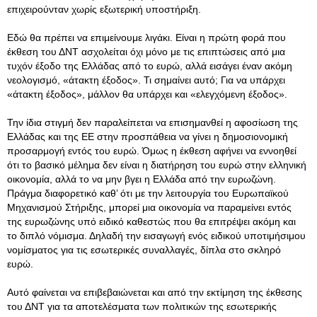
επιχειρούνταν χωρίς εξωτερική υποστήριξη.
Εδώ θα πρέπει να επιμείνουμε λιγάκι. Είναι η πρώτη φορά που
έκθεση του ΔΝΤ ασχολείται όχι μόνο με τις επιπτώσεις από μια
τυχόν έξοδο της Ελλάδας από το ευρώ, αλλά εισάγει έναν ακόμη
νεολογισμό, «άτακτη έξοδος». Τι σημαίνει αυτό; Για να υπάρχει
«άτακτη έξοδος», μάλλον θα υπάρχει και «ελεγχόμενη έξοδος».
Την ίδια στιγμή δεν παραλείπεται να επισημανθεί η αφοσίωση της
Ελλάδας και της ΕΕ στην προσπάθεια να γίνει η δημοσιονομική
προσαρμογή εντός του ευρώ. Όμως η έκθεση αφήνει να εννοηθεί
ότι το βασικό μέλημα δεν είναι η διατήρηση του ευρώ στην ελληνική
οικονομία, αλλά το να μην βγει η Ελλάδα από την ευρωζώνη.
Πράγμα διαφορετικό καθ’ ότι με την λειτουργία του Ευρωπαϊκού
Μηχανισμού Στήριξης, μπορεί μια οικονομία να παραμείνει εντός
της ευρωζώνης υπό ειδικό καθεστώς που θα επιτρέψει ακόμη και
το διπλό νόμισμα. Δηλαδή την εισαγωγή ενός ειδικού υποτιμήσιμου
νομίσματος για τις εσωτερικές συναλλαγές, δίπλα στο σκληρό
ευρώ.
Αυτό φαίνεται να επιβεβαιώνεται και από την εκτίμηση της έκθεσης
του ΔΝΤ για τα αποτελέσματα των πολιτικών της εσωτερικής