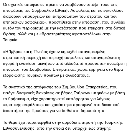
Οι σχετικές αποφάσεις πρέπει να λαμβάνουν υπόψη τους «τις
αποφάσεις του Συμβουλίου Εθνικής Ασφαλείας και τις εγκυκλίους
διαφόρων υπουργείων και εκπροσώπων του στρατού και των
υπηρεσιών ασφαλείας», προστίθεται στην απόφαση, που συνδέει
αυτόν τον περιορισμό με την κατάσταση που επικρατεί στη δυτική
Θράκη, αλλά και με «δραστηριότητες ιεραποστόλων» στην
Τουρκία.
«Η Ίμβρος και η Τένεδος έχουν κηρυχθεί απαγορευμένη
στρατιωτική περιοχή και περιοχή ασφαλείας και απαγορεύεται η
αγορά ή ενοικίαση ακινήτων από αλλοδαπά πρόσωπα» αναφέρει η
απόφαση του Συμβουλίου Επικρατείας, χωρίς ερμηνεία στο θέμα
εξομοίωσης Τούρκων πολιτών με αλλοδαπούς.
Το σκεπτικό της απόφασης του Συμβουλίου Επικρατείας, που
εισάγει δυσμενείς διακρίσεις σε βάρος Τούρκων υπηκόων με βάση
το θρήσκευμα, είχε χαρακτηριστεί «απόρρητο» για λόγους
«κρατικής ασφάλειας» και χρειάστηκε προσφυγή στο διοικητικό
δικαστήριο της Προύσας για να δοθεί στη δημοσιότητα.
Το θέμα έχει παραπεμφθεί στην αρμόδια επιτροπή της Τουρκικής
Εθνοσυνέλευσης, από την οποία δεν υπάρχει έως στιγμής