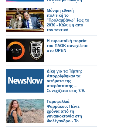
από τον Τακτικό
Προϋπολογισμό
Μόνιμη εθνική
πολιτική το
"Προλαμβάνω" έως το
2030 - Κάλυψη από
τον τακτικό
προϋπολογισμό
Η ευρωπαϊκή πορεία
του ΠΑΟΚ συνεχίζεται
στο OPEN
Δίκη για τα Τέμπη:
Απορρίφθηκαν τα
αιτήματα της
υπεράσπισης –
Συνεχίζεται στις 7/9.
Γαρυφαλλιά
Ψαρράκου: Πέντε
χρόνια από τη
γυναικοκτονία στη
Φολέγανδρο - Το
χρονικό, η ισόβια
καταδίκη και η
συζήτηση που