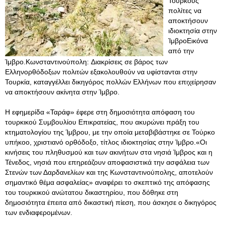
Τούρκους
πολίτες να
αποκτήσουν
ιδιοκτησία στην
ΊμβροΕικόνα
από την
Ίμβρο.Κωνσταντινούπολη: Διακρίσεις σε βάρος των
Ελληνορθόδοξων πολιτών εξακολουθούν να υφίστανται στην
Τουρκία, καταγγέλλει δικηγόρος πολλών Ελλήνων που επιχείρησαν
να αποκτήσουν ακίνητα στην Ίμβρο.
Η εφημερίδα «Ταράφ» έφερε στη δημοσιότητα απόφαση του
τουρκικού Συμβουλίου Επικρατείας, που ακυρώνει πράξη του
κτηματολογίου της Ίμβρου, με την οποία μεταβιβάστηκε σε Τούρκο
υπήκοο, χριστιανό ορθόδοξο, τίτλος ιδιοκτησίας στην Ίμβρο.«Οι
κινήσεις του πληθυσμού και των ακινήτων στα νησιά Ίμβρος και η
Τένεδος, νησιά που επηρεάζουν αποφασιστικά την ασφάλεια των
Στενών των Δαρδανελίων και της Κωνσταντινούπολης, αποτελούν
σημαντικό θέμα ασφαλείας» αναφέρει το σκεπτικό της απόφασης
του τουρκικού ανώτατου δικαστηρίου, που δόθηκε στη
δημοσιότητα έπειτα από δικαστική πίεση, που άσκησε ο δικηγόρος
των ενδιαφερομένων.